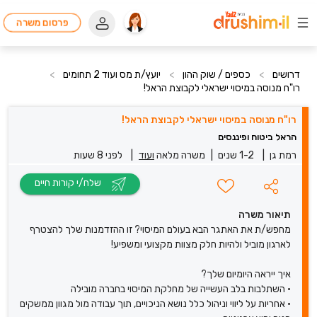
פרסום משרה
דרושים
>
כספים / שוק ההון
>
יועץ/ת מס ועוד 2 תחומים
>
רו"ח מנוסה במיסוי ישראלי לקבוצת הראל!
רו"ח מנוסה במיסוי ישראלי לקבוצת הראל!
הראל ביטוח ופיננסים
רמת גן
|
1-2 שנים
|
משרה מלאה
ועוד
|
לפני 8 שעות
שלח/י קורות חיים
תיאור משרה
מחפש/ת את האתגר הבא בעולם המיסוי? זו ההזדמנות שלך להצטרף
לארגון מוביל ולהיות חלק מצוות מקצועי ומשפיע!
איך ייראה היומיום שלך?
• השתלבות בלב העשייה של מחלקת המיסוי בחברה מובילה
• אחריות על ליווי וניהול כלל נושא הניכויים, תוך עבודה מול מגוון ממשקים