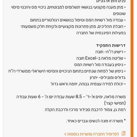
פנים וחוץ ארגוניים
• מתן מענה מקצועי בנושאי תשלומים למבוטחים, ניכויי מס והיבטי מיסוי
שוטפים
• עבודה מול רשויות המס וטיפול בנושאים רגולטוריים בתחום
• הובלת תהליכים, מתן פתרונות מקצועיים ולקיחת חלק משמעותי
בפעילות הפיננסית של החברה
דרישות התפקיד
• רישיון רו"ח- חובה
• שליטה מלאה ב-Excel חובה
• ניסיון בעבודה מול רשויות המס
• ניסיון של לפחות שנתיים בתחום הניכויים והמיסוי הישראלי ממשרדי רו"ח
גדולים ומובילים- יתרון
• יכולת למידה עצמית גבוהה, יוזמה וראש גדול
משרה מלאה, ימים א'-ד' – 8.5 שעות עבודה יום ה' - 6 שעות עבודה
(חמישי קצר)
רמת גן, צמוד לרכבת סבידור מרכז ולרכבת הקלה
* משרה זו פונה לנשים וגברים כאחד.
לפרופיל החברה ומשרות נוספות
>