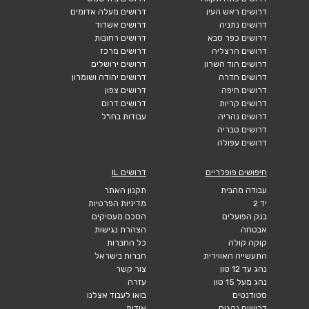
דרושים ראש העין
דרושים מעלה אדומים
דרושים נתניה
דרושים אשדוד
דרושים כפר סבא
דרושים רחובות
דרושים הרצליה
דרושים מרכז
דרושים הוד השרון
דרושים ירושלים
דרושים חדרה
דרושים יהודה ושומרון
דרושים חיפה
דרושים צפון
דרושים קריות
דרושים דרום
דרושים נהריה
עבודות בחו"ל
דרושים טבריה
דרושים עפולה
חיפושים פופלריים
דרושים IL
עבודה מהבית
תקנון האתר
יד 2
מדיניות הפרטיות
בנק הפועלים
הסכם מעסיקים
אבטחה
הצהרת נגישות
קוקה קולה
כל החברות
התעשייה האווירית
חברות בישראל
נהג עד 12 טון
צור קשר
נהג מעל 15 טון
עזרה
סטודנטים
בואו לעבוד אצלנו
דרושים נהגים
אודות