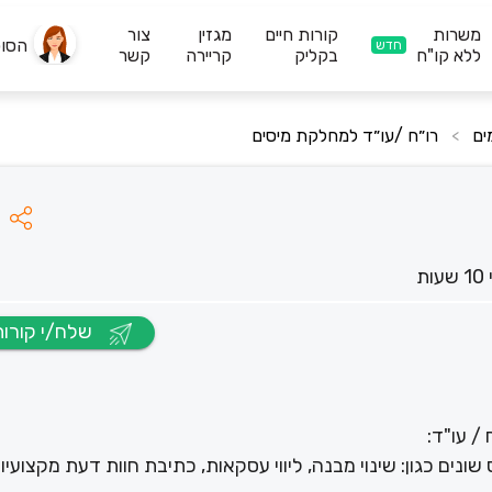
משרות
קורות חיים
מגזין
צור
הסו
חדש
ללא קו"ח
בקליק
קריירה
קשר
רו״ח /עו״ד למחלקת מיסים
>
ות
שלח/י קורות חיים
/ עו"ד:
נים כגון: שינוי מבנה, ליווי עסקאות, כתיבת חוות דעת מקצועיות,