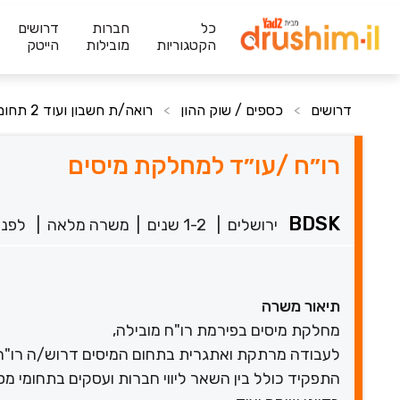
כל
חברות
דרושים
הקטגוריות
מובילות
הייטק
דרושים
כספים / שוק ההון
רואה/ת חשבון ועוד 2 תחומים
>
>
רו״ח /עו״ד למחלקת מיסים
BDSK
ירושלים
|
1-2 שנים
|
משרה מלאה
|
לפני 10 שע
תיאור משרה
מחלקת מיסים בפירמת רו"ח מובילה,
לעבודה מרתקת ואתגרית בתחום המיסים דרוש/ה רו"ח 
התפקיד כולל בין השאר ליווי חברות ועסקים בתחומי מס שו