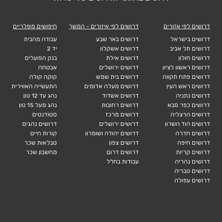
דרושים לפי אזורים
דרושים לפי איזורים - המשך
חיפושים פופלריים
דרושים בישראל
דרושים באר שבע
עבודה מהבית
דרושים תל אביב
דרושים אשקלון
יד 2
דרושים חולון
דרושים אילת
בנק הפועלים
דרושים ראשון לציון
דרושים ירושלים
אבטחה
דרושים פתח תקווה
דרושים בית שמש
קוקה קולה
דרושים ראש העין
דרושים מעלה אדומים
התעשייה האווירית
דרושים נתניה
דרושים אשדוד
נהג עד 12 טון
דרושים כפר סבא
דרושים רחובות
נהג מעל 15 טון
דרושים הרצליה
דרושים מרכז
סטודנטים
דרושים הוד השרון
דרושים ירושלים
דרושים נהגים
דרושים חדרה
דרושים יהודה ושומרון
קורות חיים
דרושים חיפה
דרושים צפון
טבלאות שכר
דרושים קריות
דרושים דרום
מחשבון שכר
דרושים נהריה
עבודות בחו"ל
דרושים טבריה
דרושים עפולה