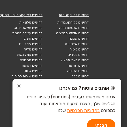
דרושים לפי קטגוריות
דרושים לפי קטגוריות - המשך
דרושים כל הקטגוריות
דרושים מלונאות
דרושים אבטחת מידע
דרושים משאבי אנוש
דרושים אדמיניסטרציה
דרושים עבודה מהבית
דרושים אופנה
דרושים עיצוב
דרושים אינטרנט
דרושים עורכי דין
דרושים ביטוח
דרושים מדיה
דרושים בכירים
דרושים קמעונאות
דרושים בעלי מקצוע
דרושים תחבורה
דרושים הוראה
דרושים רפואה
דרושים הנדסה
דרושים שיווק
דרושים כללי
דרושים שירות לקוחות
דרושים כספים
דרושים אבטחה
דרושים לוגיסטיקה
דרושים תיירות
🍪 אוהבים עוגיות? גם אנחנו
דרושים ביוטק
דרושים תעשייה
אנחנו משתמשים בעוגיות (cookies) לשיפור חוויית
דרושים מכירות
הייטק כללי
הגלישה שלך, הצגת הצעות מותאמות ועוד.
הייטק חומרה
הייטק תוכנה
כמפורט
במדיניות הפרטיות
שלנו.
הבנתי