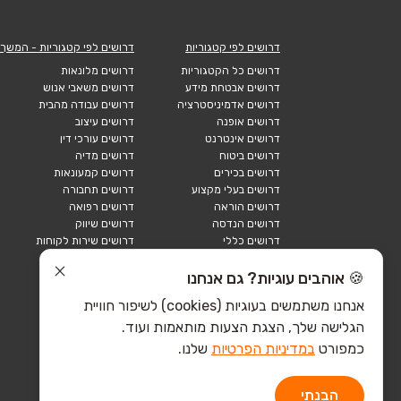
דרושים לפי קטגוריות
דרושים לפי קטגוריות - המשך
דרושים כל הקטגוריות
דרושים מלונאות
דרושים אבטחת מידע
דרושים משאבי אנוש
דרושים אדמיניסטרציה
דרושים עבודה מהבית
דרושים אופנה
דרושים עיצוב
דרושים אינטרנט
דרושים עורכי דין
דרושים ביטוח
דרושים מדיה
דרושים בכירים
דרושים קמעונאות
דרושים בעלי מקצוע
דרושים תחבורה
דרושים הוראה
דרושים רפואה
דרושים הנדסה
דרושים שיווק
דרושים כללי
דרושים שירות לקוחות
דרושים כספים
דרושים אבטחה
דרושים לוגיסטיקה
דרושים תיירות
🍪 אוהבים עוגיות? גם אנחנו
דרושים ביוטק
דרושים תעשייה
אנחנו משתמשים בעוגיות (cookies) לשיפור חוויית
דרושים מכירות
הייטק כללי
הגלישה שלך, הצגת הצעות מותאמות ועוד.
הייטק חומרה
הייטק תוכנה
כמפורט
במדיניות הפרטיות
שלנו.
הבנתי