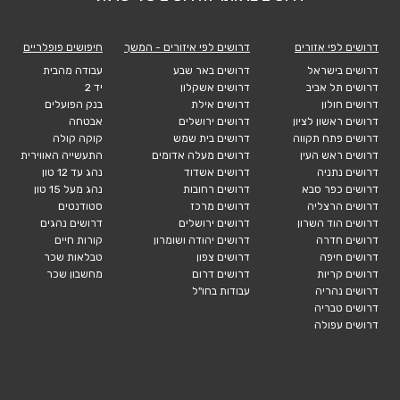
דרושים לפי אזורים
דרושים לפי איזורים - המשך
חיפושים פופלריים
דרושים בישראל
דרושים באר שבע
עבודה מהבית
דרושים תל אביב
דרושים אשקלון
יד 2
דרושים חולון
דרושים אילת
בנק הפועלים
דרושים ראשון לציון
דרושים ירושלים
אבטחה
דרושים פתח תקווה
דרושים בית שמש
קוקה קולה
דרושים ראש העין
דרושים מעלה אדומים
התעשייה האווירית
דרושים נתניה
דרושים אשדוד
נהג עד 12 טון
דרושים כפר סבא
דרושים רחובות
נהג מעל 15 טון
דרושים הרצליה
דרושים מרכז
סטודנטים
דרושים הוד השרון
דרושים ירושלים
דרושים נהגים
דרושים חדרה
דרושים יהודה ושומרון
קורות חיים
דרושים חיפה
דרושים צפון
טבלאות שכר
דרושים קריות
דרושים דרום
מחשבון שכר
דרושים נהריה
עבודות בחו"ל
דרושים טבריה
דרושים עפולה