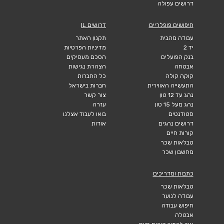
דרושים עפולה
חיפושים פופלריים
דרושים IL
עבודה מהבית
תקנון האתר
יד 2
מדיניות הפרטיות
בנק הפועלים
הסכם מעסיקים
אבטחה
הצהרת נגישות
קוקה קולה
כל החברות
התעשייה האווירית
חברות בישראל
נהג עד 12 טון
צור קשר
נהג מעל 15 טון
עזרה
סטודנטים
בואו לעבוד אצלנו
דרושים נהגים
אודות
קורות חיים
טבלאות שכר
מחשבון שכר
כתבות ומדריכים
טבלאות שכר
עבודה לנוער
חיפוש עבודה
אבטלה