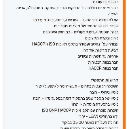
ניהול צוות עובדים
ניהול ואחריות כוללת של מחלקות מטבח, אחזקה, מחסן חו"ג, אריזה
והפצה
הובלת תהליכים במפעל - אחריות על תפעול רב מערכתי
שיפור וחידוש מתמיד של מוצרים ותהליכים
בניית תוכנית יעדים תפעוליים - כמותיים ואיכותיים
ניהול ובקרת תקציבים
עבודה עפ"י נהלים ועמידה בתקני האיכות ISO ו-HACCP
קביעת מדיניות אחזקה
אחריות על תשתיות וציודים
חבר בצוות הבטיחות
חבר בצוות HACCP
דרישות התפקיד
השכלה רלוונטית בתחום – תעשיה וניהול/תפעול/ייצור
ניסיון ניהולי – חובה
ניסיון של מספר שנים בתפקיד דומה במפעל מזון – חובה
ניסיון בהסעדה מוסדית - יתרון
היכרות מוכחת עם תקני איכות ISO GMP HACCP
ידע בתהליכי LEAN - יתרון
תחילת העבודה בשעה 05:00 בבוקר
נכונות לעבודה מאומצת ומרובת שעות