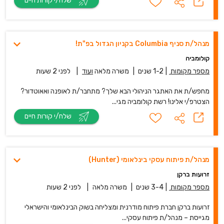
שלח/י קורות חיים
מנהל/ת סניף Columbia בקניון הגדול בפ"ת!
קולומביה
מספר מקומות
|
1-2 שנים
|
משרה מלאה
ועוד
|
לפני 2 שעות
מחפש/ת את האתגר הניהולי הבא שלך? מתחבר/ת לאופנה ואאוטדור?
הצטרפ/י אלינו! רשת קולומביה מגי...
שלח/י קורות חיים
מנהל/ת פיתוח עסקי בינלאומי (Hunter)
זרועות ברקן
מספר מקומות
|
3-4 שנים
|
משרה מלאה
|
לפני 2 שעות
זרועות ברקן חברת פיתוח מודרנית ומצליחה בשוק הבינלאומי והישראלי
מגייסת – מנהל/ת פיתוח עסקי...