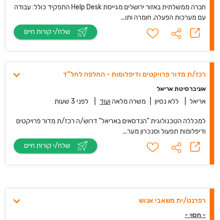
חברה ממשלתית באזור ירושלים מגייסת Help Desk התפקיד כולל: עבודה
עם מערכות הפעלה, חומרה ותו...
שלח/י קורות חיים
רכז/ת מדור פרויקטים ודיפלומות - החלפה לחל"ד
אוניברסיטת אריאל
אריאל
|
ללא נסיון
|
משרה מלאה
ועוד
|
לפני 3 שעות
למכללה הטכנולוגית "הנדסאים באריאל" דרוש/ה רכז/ת מדור פרויקטים
ודיפלומות תפעול וסנכרון מער...
שלח/י קורות חיים
רפרנט/ית משאבי אנוש
- חסוי -