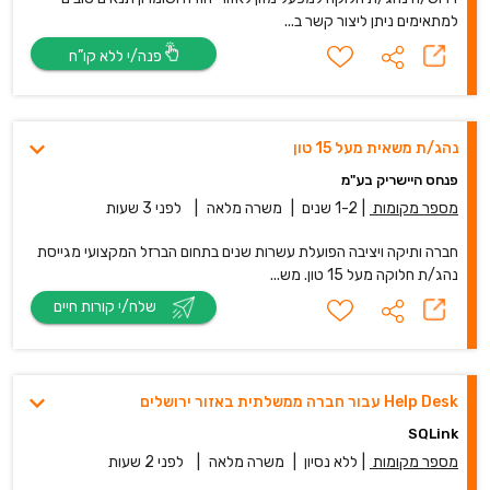
למתאימים ניתן ליצור קשר ב...
פנה/י ללא קו”ח
נהג/ת משאית מעל 15 טון
פנחס היישריק בע"מ
מספר מקומות
|
1-2 שנים
|
משרה מלאה
|
לפני 3 שעות
חברה ותיקה ויציבה הפועלת עשרות שנים בתחום הברזל המקצועי מגייסת
נהג/ת חלוקה מעל 15 טון. מש...
שלח/י קורות חיים
Help Desk עבור חברה ממשלתית באזור ירושלים
SQLink
מספר מקומות
|
ללא נסיון
|
משרה מלאה
|
לפני 2 שעות