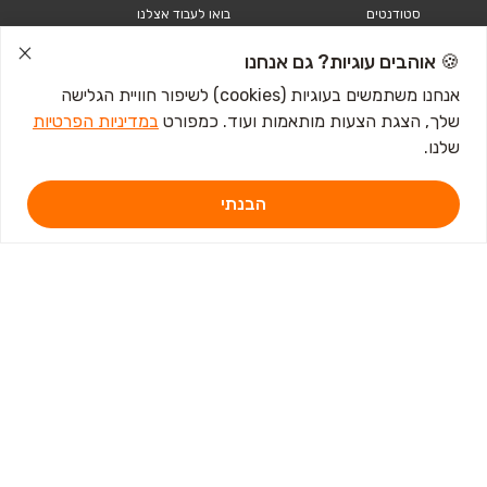
סטודנטים
בואו לעבוד אצלנו
דרושים נהגים
אודות
קורות חיים
🍪 אוהבים עוגיות? גם אנחנו
טבלאות שכר
אנחנו משתמשים בעוגיות (cookies) לשיפור חוויית הגלישה
מחשבון שכר
שלך, הצגת הצעות מותאמות ועוד. כמפורט
במדיניות הפרטיות
כתבות ומדריכים
שלנו.
טבלאות שכר
עבודה לנוער
הבנתי
חיפוש עבודה
אבטלה
איך לכתוב קורות חיים
איך להתכונן לראיון
עבודה
מכתב התפטרות לדוגמא
קורות חיים באנגלית
מכתב התפטרות