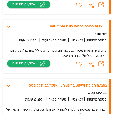
שלח/י קורות חיים
יועצי.ות מכירה לסניפי רשת Columbia!
קולומביה
מספר מקומות
|
ללא נסיון
|
משרה מלאה
ועוד
|
לפני 2 שעות
מחפש/ת משרת מכירות במשמרות, ועם המון סטייל? מתחבר/ת לתחום
האופנה והטיולים? אנחנו מגייסי...
שלח/י קורות חיים
נהג/ת חלוקה וליקוט בראש העין -שכר גבוה ללא ניסיון!
JOB SPACE
מספר מקומות
|
ללא נסיון
|
משרה מלאה
|
לפני 2 שעות
חברה יציבה מגייסת נהג/ת חלוקה - רישיון B רגיל בלבד, הכשרה מלאה על