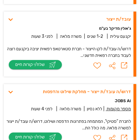
עובד/ת ייצור
ג'אולין מדיקל בע"מ
יקנעם עילית
|
1-2 שנים
|
משרה מלאה
|
לפני 3 שעות
דרוש/ה עובד/ת לקו הייצור - חברת סטארטאפ רפואית יציבה ביקנעם רוצה
לעבוד בחברה רפואית חדשני...
שלח/י קורות חיים
דרוש/ה עובד/ת ייצור – מחלקת שילוט והדפסות
JOBS Ai
מספר מקומות
|
ללא נסיון
|
משרה מלאה
|
לפני 4 שעות
לחברת "סטיקי", המתמחה בפתרונות הדפסה ושילוט, דרוש/ה עובד/ת ייצור
למשרה מלאה. מה כולל הת...
שלח/י קורות חיים