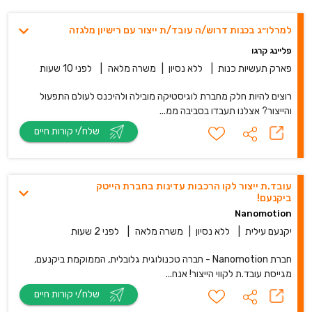
למרלו״ג בכנות דרוש/ה עובד/ת ייצור עם רישיון מלגזה
פליינג קרגו
פארק תעשיות כנות
|
ללא נסיון
|
משרה מלאה
|
לפני 10 שעות
רוצים להיות חלק מחברת לוגיסטיקה מובילה ולהיכנס לעולם התפעול
והייצור? אצלנו תעבדו בסביבה ממ...
שלח/י קורות חיים
עובד.ת ייצור לקו הרכבות עדינות בחברת הייטק
ביקנעם!
Nanomotion
יקנעם עילית
|
ללא נסיון
|
משרה מלאה
|
לפני 2 שעות
חברת Nanomotion - חברה טכנולוגית גלובלית, הממוקמת ביקנעם,
מגייסת עובד.ת לקווי הייצור! אנח...
שלח/י קורות חיים