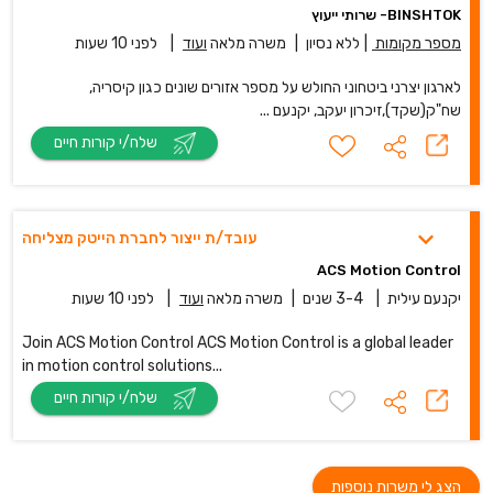
BINSHTOK- שרותי ייעוץ
מספר מקומות
|
ללא נסיון
|
משרה מלאה
ועוד
|
לפני 10 שעות
לארגון יצרני ביטחוני החולש על מספר אזורים שונים כגון קיסריה,
שח"ק(שקד),זיכרון יעקב, יקנעם ...
שלח/י קורות חיים
עובד/ת ייצור לחברת הייטק מצליחה
ACS Motion Control
יקנעם עילית
|
3-4 שנים
|
משרה מלאה
ועוד
|
לפני 10 שעות
Join ACS Motion Control ACS Motion Control is a global leader
in motion control solutions...
שלח/י קורות חיים
הצג לי משרות נוספות