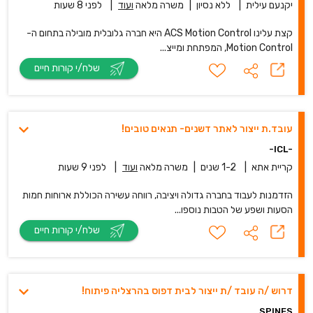
יקנעם עילית
|
ללא נסיון
|
משרה מלאה
ועוד
|
לפני 8 שעות
קצת עלינו ACS Motion Control היא חברה גלובלית מובילה בתחום ה-
Motion Control, המפתחת ומייצ...
שלח/י קורות חיים
עובד.ת ייצור לאתר דשנים- תנאים טובים!
-ICL-
קריית אתא
|
1-2 שנים
|
משרה מלאה
ועוד
|
לפני 9 שעות
הזדמנות לעבוד בחברה גדולה ויציבה, רווחה עשירה הכוללת ארוחות חמות
הסעות ושפע של הטבות נוספו...
שלח/י קורות חיים
דרוש /ה עובד /ת ייצור לבית דפוס בהרצליה פית‎וח!
SPINES