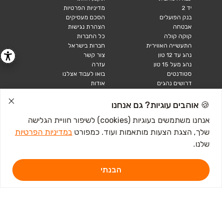
יד 2
מדיניות הפרטיות
בנק הפועלים
הסכם מעסיקים
אבטחה
הצהרת נגישות
קוקה קולה
כל החברות
התעשייה האווירית
חברות בישראל
נהג עד 12 טון
צור קשר
נהג מעל 15 טון
עזרה
סטודנטים
בואו לעבוד אצלנו
דרושים נהגים
אודות
קורות חיים
טבלאות שכר
🍪 אוהבים עוגיות? גם אנחנו
מחשבון שכר
אנחנו משתמשים בעוגיות (cookies) לשיפור חוויית הגלישה
שלך, הצגת הצעות מותאמות ועוד. כמפורט
במדיניות הפרטיות
כתבות ומדריכים
שלנו.
טבלאות שכר
עבודה לנוער
חיפוש עבודה
הבנתי
אבטלה
איך לכתוב קורות חיים
איך להתכונן לראיון
עבודה
מכתב התפטרות לדוגמא
קורות חיים באנגלית