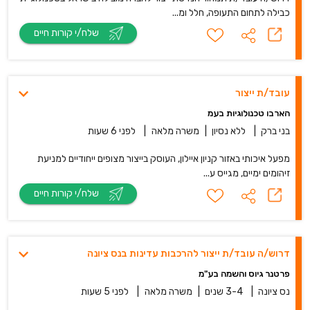
כבילה לתחום התעופה, חלל ומ...
שלח/י קורות חיים
עובד/ת ייצור
הארבו טכנולוגיות בעמ
בני ברק
|
ללא נסיון
|
משרה מלאה
|
לפני 6 שעות
מפעל איכותי באזור קניון איילון, העוסק בייצור מצופים ייחודיים למניעת
זיהומים ימיים, מגייס ע...
שלח/י קורות חיים
דרוש/ה עובד/ת ייצור להרכבות עדינות בנס ציונה
פרטנר גיוס והשמה בע"מ
נס ציונה
|
3-4 שנים
|
משרה מלאה
|
לפני 5 שעות