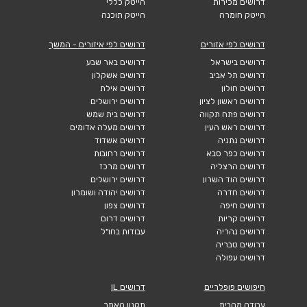
דרושים מכירות
הייטק כללי
הייטק חומרה
הייטק תוכנה
דרושים לפי אזורים
דרושים לפי איזורים - המשך
דרושים בישראל
דרושים באר שבע
דרושים תל אביב
דרושים אשקלון
דרושים חולון
דרושים אילת
דרושים ראשון לציון
דרושים ירושלים
דרושים פתח תקווה
דרושים בית שמש
דרושים ראש העין
דרושים מעלה אדומים
דרושים נתניה
דרושים אשדוד
דרושים כפר סבא
דרושים רחובות
דרושים הרצליה
דרושים מרכז
דרושים הוד השרון
דרושים ירושלים
דרושים חדרה
דרושים יהודה ושומרון
דרושים חיפה
דרושים צפון
דרושים קריות
דרושים דרום
דרושים נהריה
עבודות בחו"ל
דרושים טבריה
דרושים עפולה
חיפושים פופלריים
דרושים IL
עבודה מהבית
תקנון האתר