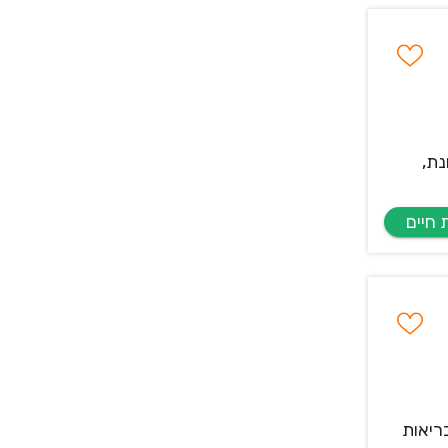
נת,
ריאות