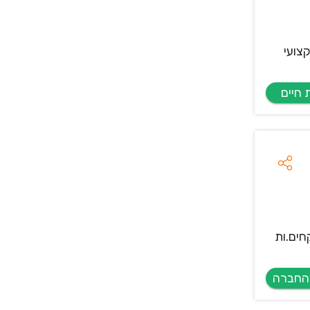
צועי
חים.ות