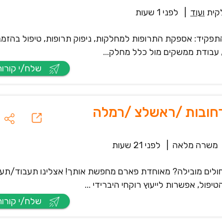
קית
ועוד
|
לפני 1 שעות
פקיד: אספקת התרופות למחלקות, ניפוק תרופות, טיפול בהזמנ
, עבודת ממשקים מול כלל מחלק...
שלח/י קורות חיים
רחובות /ראשלצ /רמלה
משרה מלאה
|
לפני 21 שעות
ולים מובילה? מאוחדת פארם מחפשת אותך! אצלינו תעבוד/תע
ול, אפשרות לייעוץ רוקחי היברידי ...
שלח/י קורות חיים