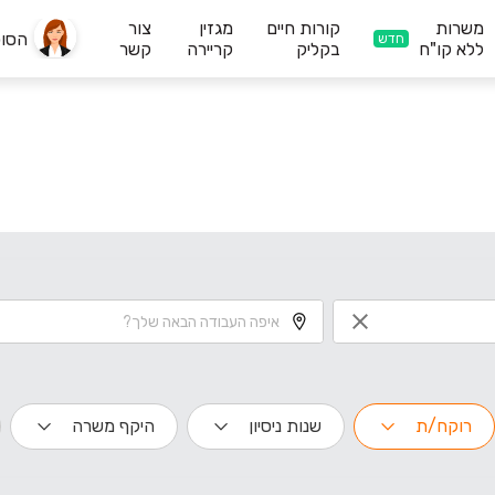
משרות
קורות חיים
מגזין
צור
הסו
חדש
ללא קו"ח
בקליק
קריירה
קשר
רוקח/ת
שנות ניסיון
היקף משרה