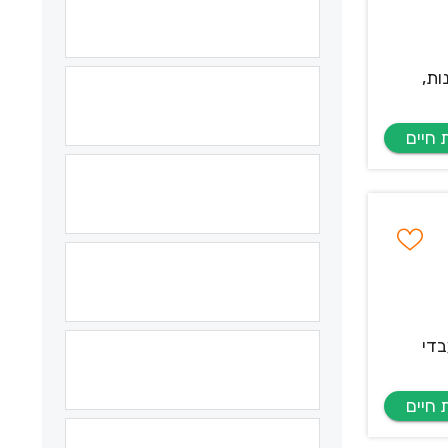
ות,
בדי