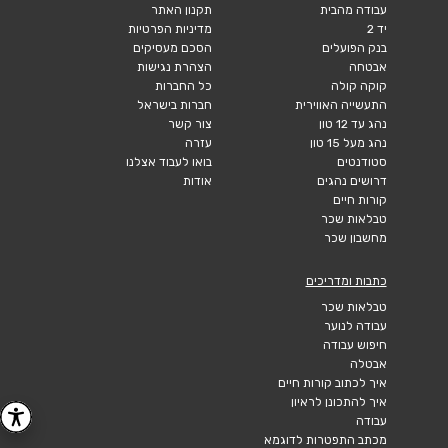
עבודה מהבית
תקנון האתר
יד 2
מדיניות הפרטיות
בנק הפועלים
הסכם מעסיקים
אבטחה
הצהרת נגישות
קוקה קולה
כל החברות
התעשייה האווירית
חברות בישראל
נהג עד 12 טון
צור קשר
נהג מעל 15 טון
עזרה
סטודנטים
בואו לעבוד אצלנו
דרושים נהגים
אודות
קורות חיים
טבלאות שכר
מחשבון שכר
כתבות ומדריכים
טבלאות שכר
עבודה לנוער
חיפוש עבודה
אבטלה
איך לכתוב קורות חיים
איך להתכונן לראיון
עבודה
מכתב התפטרות לדוגמא