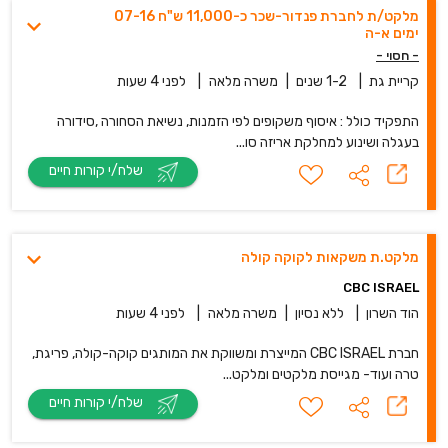
מלקט/ת לחברת פנדור-שכר כ-11,000 ש"ח 07-16
ימים א-ה
- חסוי -
קריית גת
|
1-2 שנים
|
משרה מלאה
|
לפני 4 שעות
התפקיד כולל : איסוף משקופים לפי הזמנות, נשיאת הסחורה ,סידורה
בעגלה ושינוע למחלקת אריזה סו...
שלח/י קורות חיים
מלקט.ת משקאות לקוקה קולה
CBC ISRAEL
הוד השרון
|
ללא נסיון
|
משרה מלאה
|
לפני 4 שעות
חברת CBC ISRAEL המייצרת ומשווקת את המותגים קוקה-קולה, פריגת,
טרה ועוד- מגייסת מלקטים ומלקט...
שלח/י קורות חיים