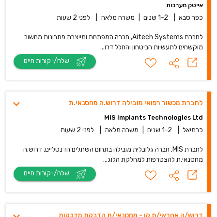
אייטק מערכות
כפר סבא
|
1-2 שנים
|
משרה מלאה
|
לפני 2 שעות
לחברת Aitech Systems, חברה המפתחת ומייצרת פתרונות מחשוב
מוקשחים לתעשיות הביטחון והחלל דרו...
שלח/י קורות חיים
לחברת מכשור רפואי מובילה דרוש.ה מחסנאי.ת
MIS Implants Technologies Ltd
כרמיאל
|
1-2 שנים
|
משרה מלאה
|
לפני 2 שעות
לחברת MIS, חברה גלובלית מובילה בתחום השתלים הדנטליים, דרוש.ה
מחסנאי.ת להצטרפות למחלקת הלוג...
שלח/י קורות חיים
דרוש/ה אחראי/ת קו - מחסנאי/ת הדבקת מדבקות