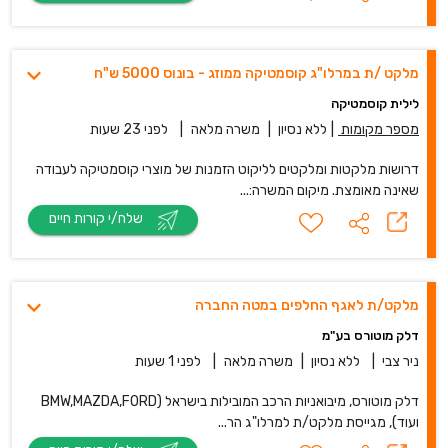
מלקט /ת במרלו"ג קוסמטיקה ממוזג - בונוס 5000 ש"ח
לילית קוסמטיקה
מספר מקומות
|
ללא נסיון
|
משרה מלאה
|
לפני 23 שעות
דרושות מלקטות ומלקטים לליקוט הזמנות של מוצרי קוסמטיקה לעבודה
שאינה מאומצת. מיקום המשרה:...
שלח/י קורות חיים
מלקט/ת לאגף החלפים במטה החברה
דלק מוטורס בע"מ
ניר צבי
|
ללא נסיון
|
משרה מלאה
|
לפני 1 שעות
דלק מוטורס, מיבואניות הרכב המובילות בישראל (BMW,MAZDA,FORD
ועוד), מגייסת מלקט/ת למרלו"ג הר...