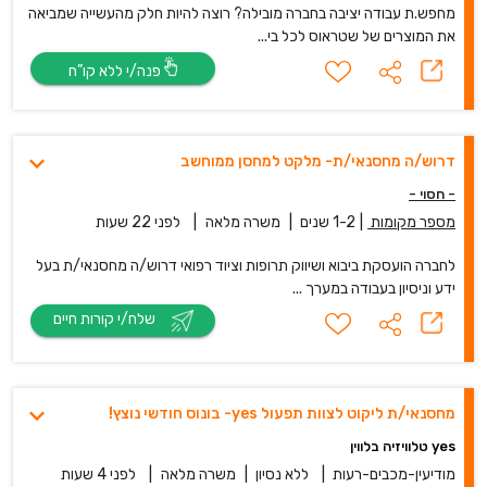
מחפש.ת עבודה יציבה בחברה מובילה? רוצה להיות חלק מהעשייה שמביאה
את המוצרים של שטראוס לכל בי...
פנה/י ללא קו”ח
דרוש/ה מחסנאי/ת- מלקט למחסן ממוחשב
- חסוי -
מספר מקומות
|
1-2 שנים
|
משרה מלאה
|
לפני 22 שעות
לחברה הועסקת ביבוא ושיווק תרופות וציוד רפואי דרוש/ה מחסנאי/ת בעל
ידע וניסיון בעבודה במערך ...
שלח/י קורות חיים
מחסנאי/ת ליקוט לצוות תפעול yes- בונוס חודשי נוצץ!
yes טלוויזיה בלווין
מודיעין-מכבים-רעות
|
ללא נסיון
|
משרה מלאה
|
לפני 4 שעות