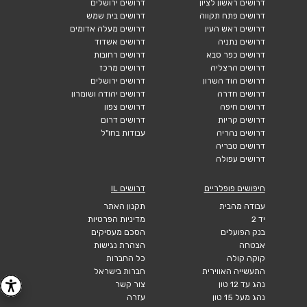
דרושים ראשון לציון
דרושים ירושלים
דרושים פתח תקווה
דרושים בית שמש
דרושים ראש העין
דרושים מעלה אדומים
דרושים נתניה
דרושים אשדוד
דרושים כפר סבא
דרושים רחובות
דרושים הרצליה
דרושים מרכז
דרושים הוד השרון
דרושים ירושלים
דרושים חדרה
דרושים יהודה ושומרון
דרושים חיפה
דרושים צפון
דרושים קריות
דרושים דרום
דרושים נהריה
עבודות בחו"ל
דרושים טבריה
דרושים עפולה
חיפושים פופלריים
דרושים IL
עבודה מהבית
תקנון האתר
יד 2
מדיניות הפרטיות
בנק הפועלים
הסכם מעסיקים
אבטחה
הצהרת נגישות
קוקה קולה
כל החברות
התעשייה האווירית
חברות בישראל
נהג עד 12 טון
צור קשר
נהג מעל 15 טון
עזרה