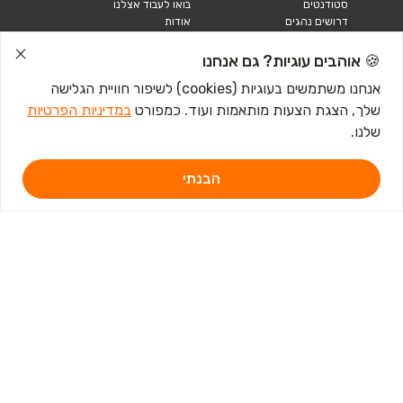
סטודנטים
בואו לעבוד אצלנו
דרושים נהגים
אודות
קורות חיים
טבלאות שכר
🍪 אוהבים עוגיות? גם אנחנו
מחשבון שכר
אנחנו משתמשים בעוגיות (cookies) לשיפור חוויית הגלישה
שלך, הצגת הצעות מותאמות ועוד. כמפורט
במדיניות הפרטיות
כתבות ומדריכים
שלנו.
טבלאות שכר
עבודה לנוער
חיפוש עבודה
הבנתי
אבטלה
איך לכתוב קורות חיים
איך להתכונן לראיון
עבודה
מכתב התפטרות לדוגמא
קורות חיים באנגלית
מכתב התפטרות