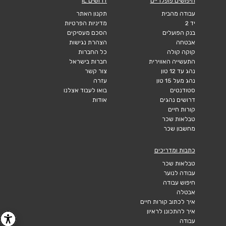
חיפושים פופלריים
דרושים IL
עבודה מהבית
תקנון האתר
יד 2
מדיניות הפרטיות
בנק הפועלים
הסכם מעסיקים
אבטחה
הצהרת נגישות
קוקה קולה
כל החברות
התעשייה האווירית
חברות בישראל
נהג עד 12 טון
צור קשר
נהג מעל 15 טון
עזרה
סטודנטים
בואו לעבוד אצלנו
דרושים נהגים
אודות
קורות חיים
טבלאות שכר
מחשבון שכר
כתבות ומדריכים
טבלאות שכר
עבודה לנוער
חיפוש עבודה
אבטלה
איך לכתוב קורות חיים
איך להתכונן לראיון
עבודה