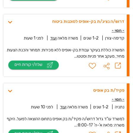
דרוש/ה נציג/ת בק-אופיס לסוכנות ביטוח
- חסוי -
קדימה-צורן
|
1-2 שנים
|
משרה מלאה
ועוד
|
לפני 1 שעות
המשרה כוללת בעיקר עבודת בק-אופיס ללא מכירות: תמחור והכנת הצעות
מחיר, מעקב אחר פניות וסטטו...
שלח/י קורות חיים
פקיד/ת בק אופיס
- חסוי -
נתניה
|
1-2 שנים
|
משרה מלאה
ועוד
|
לפני 10 שעות
למשרד עו"ד גדול דרוש/ה פקיד/ת בק אופיס בתחום ההוצאה לפועל. היקף
משרה: מלאה א’-ה’ 8:00-17:...