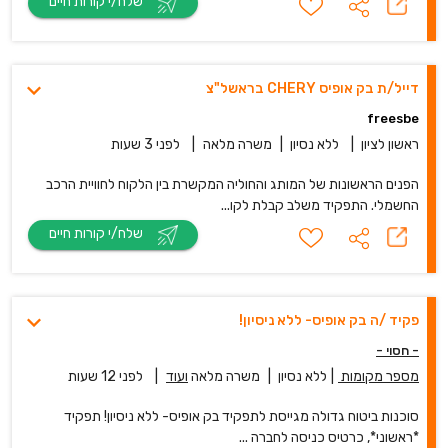
שלח/י קורות חיים
דייל/ת בק אופיס CHERY בראשל"צ
freesbe
ראשון לציון
|
ללא נסיון
|
משרה מלאה
|
לפני 3 שעות
הפנים הראשונות של המותג והחוליה המקשרת בין הלקוח לחוויית הרכב
החשמלי. התפקיד משלב קבלת לקו...
שלח/י קורות חיים
פקיד /ה בק אופיס- ללא ניסיון!
- חסוי -
מספר מקומות
|
ללא נסיון
|
משרה מלאה
ועוד
|
לפני 12 שעות
סוכנות ביטוח גדולה מגייסת לתפקיד בק אופיס- ללא ניסיון! תפקיד
*ראשוני*, כרטיס כניסה לחברה ...