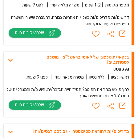
מספר מקומות
|
1-2 שנים
|
משרה מלאה
ועוד
|
לפני 9 שעות
דרושים/ות מדריכים/ות בעלי/ות אחריות גבוהה, להעברת שיעורי העשרה
חווייתיים בשעות הבוקר וחוג...
שלח/י קורות חיים
בנקאי/ת טלפוני של לאומי בראשל"צ - מושלם
לסטודנטים!
JOBS Ai
ראשון לציון
|
ללא נסיון
|
משרה מלאה
ועוד
|
לפני 9 שעות
לחץ מוציא ממך את המיטב? תמיד היית הגזבר/ית, היועצ/ת והמנהל/ת של
החבר’ה? אנחנו מחפשים אותך...
שלח/י קורות חיים
מדריכים/ות להוראת פסיכומטרי - גם לסטודנטים/ות!