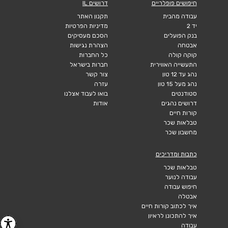
חיפושים פופלריים
דרושים IL
עבודה מהבית
תקנון האתר
יד 2
מדיניות הפרטיות
בנק הפועלים
הסכם מעסיקים
אבטחה
הצהרת נגישות
קוקה קולה
כל החברות
התעשייה האווירית
חברות בישראל
נהג עד 12 טון
צור קשר
נהג מעל 15 טון
עזרה
סטודנטים
בואו לעבוד אצלנו
דרושים נהגים
אודות
קורות חיים
טבלאות שכר
מחשבון שכר
כתבות ומדריכים
טבלאות שכר
עבודה לנוער
חיפוש עבודה
אבטלה
איך לכתוב קורות חיים
איך להתכונן לראיון
עבודה