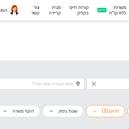
משרות
קורות חיים
מגזין
צור
הסו
חדש
ללא קו"ח
בקליק
קריירה
קשר
תחום (3)
שנות ניסיון
היקף משרה