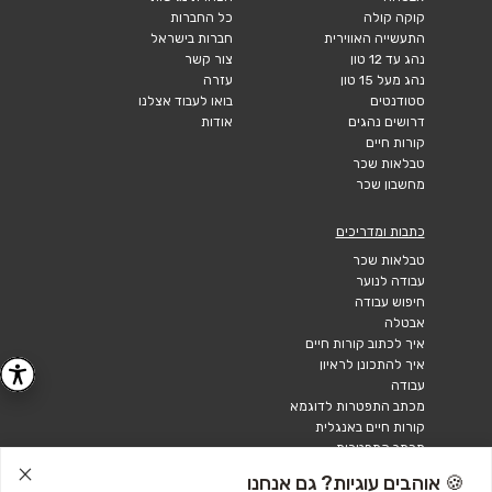
קוקה קולה
כל החברות
התעשייה האווירית
חברות בישראל
נהג עד 12 טון
צור קשר
נהג מעל 15 טון
עזרה
סטודנטים
בואו לעבוד אצלנו
דרושים נהגים
אודות
קורות חיים
טבלאות שכר
מחשבון שכר
כתבות ומדריכים
טבלאות שכר
עבודה לנוער
חיפוש עבודה
אבטלה
איך לכתוב קורות חיים
איך להתכונן לראיון
עבודה
מכתב התפטרות לדוגמא
קורות חיים באנגלית
מכתב התפטרות
🍪 אוהבים עוגיות? גם אנחנו