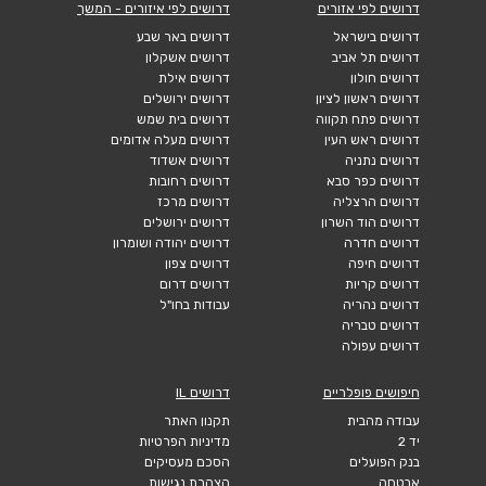
דרושים לפי אזורים
דרושים לפי איזורים - המשך
דרושים בישראל
דרושים באר שבע
דרושים תל אביב
דרושים אשקלון
דרושים חולון
דרושים אילת
דרושים ראשון לציון
דרושים ירושלים
דרושים פתח תקווה
דרושים בית שמש
דרושים ראש העין
דרושים מעלה אדומים
דרושים נתניה
דרושים אשדוד
דרושים כפר סבא
דרושים רחובות
דרושים הרצליה
דרושים מרכז
דרושים הוד השרון
דרושים ירושלים
דרושים חדרה
דרושים יהודה ושומרון
דרושים חיפה
דרושים צפון
דרושים קריות
דרושים דרום
דרושים נהריה
עבודות בחו"ל
דרושים טבריה
דרושים עפולה
חיפושים פופלריים
דרושים IL
עבודה מהבית
תקנון האתר
יד 2
מדיניות הפרטיות
בנק הפועלים
הסכם מעסיקים
אבטחה
הצהרת נגישות