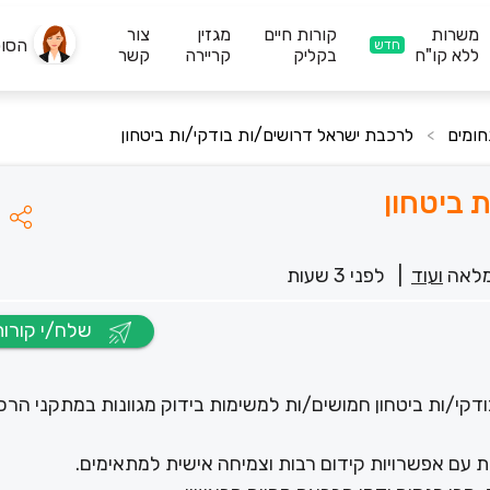
משרות
קורות חיים
מגזין
צור
הסו
חדש
ללא קו"ח
בקליק
קריירה
קשר
לרכבת ישראל דרושים/ות בודקי/ות ביטחון
>
 ביטחון
לאה
ועוד
|
לפני 3 שעות
שלח/י קורות חיים
קי/ות ביטחון חמושים/ות למשימות בידוק מגוונות במתקני הר
ת עם אפשרויות קידום רבות וצמיחה אישית למתאימים.