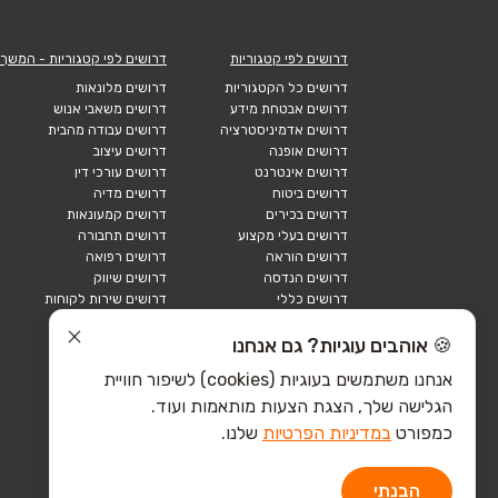
דרושים לפי קטגוריות
דרושים לפי קטגוריות - המשך
דרושים כל הקטגוריות
דרושים מלונאות
דרושים אבטחת מידע
דרושים משאבי אנוש
דרושים אדמיניסטרציה
דרושים עבודה מהבית
דרושים אופנה
דרושים עיצוב
דרושים אינטרנט
דרושים עורכי דין
דרושים ביטוח
דרושים מדיה
דרושים בכירים
דרושים קמעונאות
דרושים בעלי מקצוע
דרושים תחבורה
דרושים הוראה
דרושים רפואה
דרושים הנדסה
דרושים שיווק
דרושים כללי
דרושים שירות לקוחות
דרושים כספים
דרושים אבטחה
דרושים לוגיסטיקה
דרושים תיירות
🍪 אוהבים עוגיות? גם אנחנו
דרושים ביוטק
דרושים תעשייה
אנחנו משתמשים בעוגיות (cookies) לשיפור חוויית
דרושים מכירות
הייטק כללי
הגלישה שלך, הצגת הצעות מותאמות ועוד.
הייטק חומרה
הייטק תוכנה
כמפורט
במדיניות הפרטיות
שלנו.
הבנתי