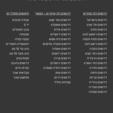
דרושים לפי אזורים
דרושים לפי איזורים - המשך
חיפושים פופלריים
דרושים בישראל
דרושים באר שבע
עבודה מהבית
דרושים תל אביב
דרושים אשקלון
יד 2
דרושים חולון
דרושים אילת
בנק הפועלים
דרושים ראשון לציון
דרושים ירושלים
אבטחה
דרושים פתח תקווה
דרושים בית שמש
קוקה קולה
דרושים ראש העין
דרושים מעלה אדומים
התעשייה האווירית
דרושים נתניה
דרושים אשדוד
נהג עד 12 טון
דרושים כפר סבא
דרושים רחובות
נהג מעל 15 טון
דרושים הרצליה
דרושים מרכז
סטודנטים
דרושים הוד השרון
דרושים ירושלים
דרושים נהגים
דרושים חדרה
דרושים יהודה ושומרון
קורות חיים
דרושים חיפה
דרושים צפון
טבלאות שכר
דרושים קריות
דרושים דרום
מחשבון שכר
דרושים נהריה
עבודות בחו"ל
דרושים טבריה
דרושים עפולה