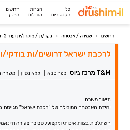
כל
חברות
דרושים
הקטגוריות
מובילות
הייטק
דרושים
שמירה / אבטחה
בקר/ת / מוקדן/ית ועוד 2 תחומים
>
>
לרכבת ישראל דרושים/ות בודקי/ות
T&M מרכז גיוס
כפר סבא
|
ללא נסיון
|
משרה מ
תיאור משרה
יחידת האבטחה המובילה של "רכבת ישראל" מגייסת בוד
השתלבות בצוות איכותי ומקצועי, סביבה צעירה ודינאמי