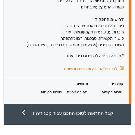
פתרון תקלות, ליווי והדרכה בגובה העיניים
למידה והתמקצעות בתחום
דרישות התפקיד
ניסיון בשירות טכני או תמיכה- חובה
היכרות עם עולמות הקמעונאות- יתרון
כישורי תקשורת, סבלנות ורצון להתפתח
משרה היברידית (3 פעמים מהמשרד בבני ברק יומיים מהבית)
* משרה זו פונה לנשים וגברים כאחד.
לפרופיל החברה ומשרות נוספות
>
קטגוריה
תחומים
שירות לקוחות
תמיכה טכנית
שירות לקוחות
קבל התראות לסוכן החכם עבור קטגוריה זו