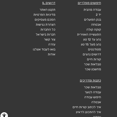
חיפושים פופלריים
דרושים IL
עבודה מהבית
תקנון האתר
יד 2
מדיניות הפרטיות
בנק הפועלים
הסכם מעסיקים
אבטחה
הצהרת נגישות
קוקה קולה
כל החברות
התעשייה האווירית
חברות בישראל
נהג עד 12 טון
צור קשר
נהג מעל 15 טון
עזרה
סטודנטים
בואו לעבוד אצלנו
דרושים נהגים
אודות
קורות חיים
טבלאות שכר
מחשבון שכר
כתבות ומדריכים
טבלאות שכר
עבודה לנוער
חיפוש עבודה
אבטלה
איך לכתוב קורות חיים
איך להתכונן לראיון
עבודה