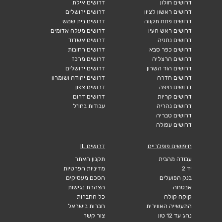
דרושים חולון
דרושים אילת
דרושים ראשון לציון
דרושים ירושלים
דרושים פתח תקווה
דרושים בית שמש
דרושים ראש העין
דרושים מעלה אדומים
דרושים נתניה
דרושים אשדוד
דרושים כפר סבא
דרושים רחובות
דרושים הרצליה
דרושים מרכז
דרושים הוד השרון
דרושים ירושלים
דרושים חדרה
דרושים יהודה ושומרון
דרושים חיפה
דרושים צפון
דרושים קריות
דרושים דרום
דרושים נהריה
עבודות בחו"ל
דרושים טבריה
דרושים עפולה
חיפושים פופלריים
דרושים IL
עבודה מהבית
תקנון האתר
יד 2
מדיניות הפרטיות
בנק הפועלים
הסכם מעסיקים
אבטחה
הצהרת נגישות
קוקה קולה
כל החברות
התעשייה האווירית
חברות בישראל
נהג עד 12 טון
צור קשר