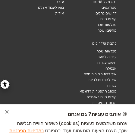
נהג מעל 15 טון
עזרה
סטודנטים
בואו לעבוד אצלנו
דרושים נהגים
אודות
קורות חיים
טבלאות שכר
מחשבון שכר
כתבות ומדריכים
טבלאות שכר
עבודה לנוער
חיפוש עבודה
אבטלה
איך לכתוב קורות חיים
איך להתכונן לראיון
עבודה
מכתב התפטרות לדוגמא
קורות חיים באנגלית
מכתב התפטרות
🍪 אוהבים עוגיות? גם אנחנו
אנחנו משתמשים בעוגיות (cookies) לשיפור חוויית הגלישה
שלך, הצגת הצעות מותאמות ועוד. כמפורט
במדיניות הפרטיות