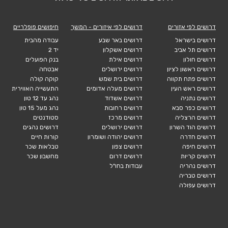
דרושים לפי אזורים
דרושים לפי איזורים - המשך
חיפושים פופלריים
דרושים בישראל
דרושים באר שבע
עבודה מהבית
דרושים תל אביב
דרושים אשקלון
יד 2
דרושים חולון
דרושים אילת
בנק הפועלים
דרושים ראשון לציון
דרושים ירושלים
אבטחה
דרושים פתח תקווה
דרושים בית שמש
קוקה קולה
דרושים ראש העין
דרושים מעלה אדומים
התעשייה האווירית
דרושים נתניה
דרושים אשדוד
נהג עד 12 טון
דרושים כפר סבא
דרושים רחובות
נהג מעל 15 טון
דרושים הרצליה
דרושים מרכז
סטודנטים
דרושים הוד השרון
דרושים ירושלים
דרושים נהגים
דרושים חדרה
דרושים יהודה ושומרון
קורות חיים
דרושים חיפה
דרושים צפון
טבלאות שכר
דרושים קריות
דרושים דרום
מחשבון שכר
דרושים נהריה
עבודות בחו"ל
דרושים טבריה
דרושים עפולה