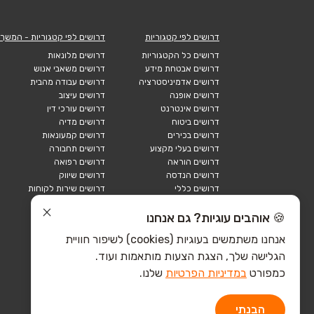
דרושים לפי קטגוריות
דרושים לפי קטגוריות - המשך
דרושים כל הקטגוריות
דרושים מלונאות
דרושים אבטחת מידע
דרושים משאבי אנוש
דרושים אדמיניסטרציה
דרושים עבודה מהבית
דרושים אופנה
דרושים עיצוב
דרושים אינטרנט
דרושים עורכי דין
דרושים ביטוח
דרושים מדיה
דרושים בכירים
דרושים קמעונאות
דרושים בעלי מקצוע
דרושים תחבורה
דרושים הוראה
דרושים רפואה
דרושים הנדסה
דרושים שיווק
דרושים כללי
דרושים שירות לקוחות
דרושים כספים
דרושים אבטחה
דרושים לוגיסטיקה
דרושים תיירות
🍪 אוהבים עוגיות? גם אנחנו
דרושים ביוטק
דרושים תעשייה
אנחנו משתמשים בעוגיות (cookies) לשיפור חוויית
דרושים מכירות
הייטק כללי
הגלישה שלך, הצגת הצעות מותאמות ועוד.
הייטק חומרה
הייטק תוכנה
כמפורט
במדיניות הפרטיות
שלנו.
הבנתי