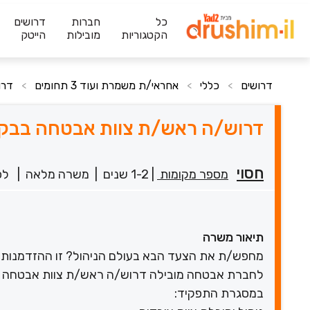
כל
חברות
דרושים
הקטגוריות
מובילות
הייטק
דרושים
כללי
אחראי/ת משמרת ועוד 3 תחומים
דרו
>
>
>
דרוש/ה ראש/ת צוות אבטחה בבקע
חסוי
מספר מקומות
|
1-2 שנים
|
משרה מלאה
|
לפני
תיאור משרה
מחפש/ת את הצעד הבא בעולם הניהול? זו ההזדמנות של
לחברת אבטחה מובילה דרוש/ה ראש/ת צוות אבטחה לא
במסגרת התפקיד: