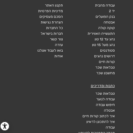
עבודה מהבית
תקנון האתר
יד 2
מדיניות הפרטיות
בנק הפועלים
הסכם מעסיקים
אבטחה
הצהרת נגישות
קוקה קולה
כל החברות
התעשייה האווירית
חברות בישראל
נהג עד 12 טון
צור קשר
נהג מעל 15 טון
עזרה
סטודנטים
בואו לעבוד אצלנו
דרושים נהגים
אודות
קורות חיים
טבלאות שכר
מחשבון שכר
כתבות ומדריכים
טבלאות שכר
עבודה לנוער
חיפוש עבודה
אבטלה
איך לכתוב קורות חיים
איך להתכונן לראיון
עבודה
מכתב התפטרות לדוגמא