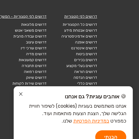
דרושים לפי קטגוריות
דרושים לפי קטגוריות - המשך
דרושים כל הקטגוריות
דרושים מלונאות
דרושים אבטחת מידע
דרושים משאבי אנוש
דרושים אדמיניסטרציה
דרושים עבודה מהבית
דרושים אופנה
דרושים עיצוב
דרושים אינטרנט
דרושים עורכי דין
דרושים ביטוח
דרושים מדיה
דרושים בכירים
דרושים קמעונאות
דרושים בעלי מקצוע
דרושים תחבורה
דרושים הוראה
דרושים רפואה
דרושים הנדסה
דרושים שיווק
דרושים כללי
דרושים שירות לקוחות
דרושים כספים
דרושים אבטחה
דרושים לוגיסטיקה
דרושים תיירות
🍪 אוהבים עוגיות? גם אנחנו
דרושים ביוטק
דרושים תעשייה
אנחנו משתמשים בעוגיות (cookies) לשיפור חוויית
דרושים מכירות
הייטק כללי
הגלישה שלך, הצגת הצעות מותאמות ועוד.
הייטק חומרה
הייטק תוכנה
כמפורט
במדיניות הפרטיות
שלנו.
הבנתי