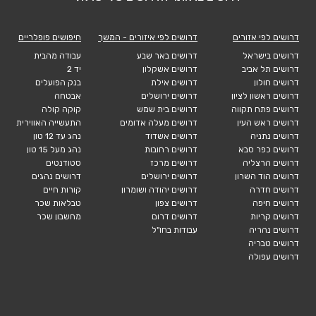
דרושים לפי אזורים
דרושים לפי איזורים - המשך
חיפושים פופלריים
דרושים בישראל
דרושים באר שבע
עבודה מהבית
דרושים תל אביב
דרושים אשקלון
יד 2
דרושים חולון
דרושים אילת
בנק הפועלים
דרושים ראשון לציון
דרושים ירושלים
אבטחה
דרושים פתח תקווה
דרושים בית שמש
קוקה קולה
דרושים ראש העין
דרושים מעלה אדומים
התעשייה האווירית
דרושים נתניה
דרושים אשדוד
נהג עד 12 טון
דרושים כפר סבא
דרושים רחובות
נהג מעל 15 טון
דרושים הרצליה
דרושים מרכז
סטודנטים
דרושים הוד השרון
דרושים ירושלים
דרושים נהגים
דרושים חדרה
דרושים יהודה ושומרון
קורות חיים
דרושים חיפה
דרושים צפון
טבלאות שכר
דרושים קריות
דרושים דרום
מחשבון שכר
דרושים נהריה
עבודות בחו"ל
דרושים טבריה
דרושים עפולה