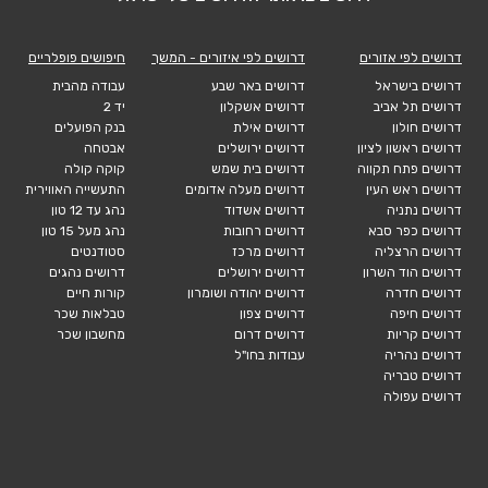
דרושים לפי אזורים
דרושים לפי איזורים - המשך
חיפושים פופלריים
דרושים בישראל
דרושים באר שבע
עבודה מהבית
דרושים תל אביב
דרושים אשקלון
יד 2
דרושים חולון
דרושים אילת
בנק הפועלים
דרושים ראשון לציון
דרושים ירושלים
אבטחה
דרושים פתח תקווה
דרושים בית שמש
קוקה קולה
דרושים ראש העין
דרושים מעלה אדומים
התעשייה האווירית
דרושים נתניה
דרושים אשדוד
נהג עד 12 טון
דרושים כפר סבא
דרושים רחובות
נהג מעל 15 טון
דרושים הרצליה
דרושים מרכז
סטודנטים
דרושים הוד השרון
דרושים ירושלים
דרושים נהגים
דרושים חדרה
דרושים יהודה ושומרון
קורות חיים
דרושים חיפה
דרושים צפון
טבלאות שכר
דרושים קריות
דרושים דרום
מחשבון שכר
דרושים נהריה
עבודות בחו"ל
דרושים טבריה
דרושים עפולה