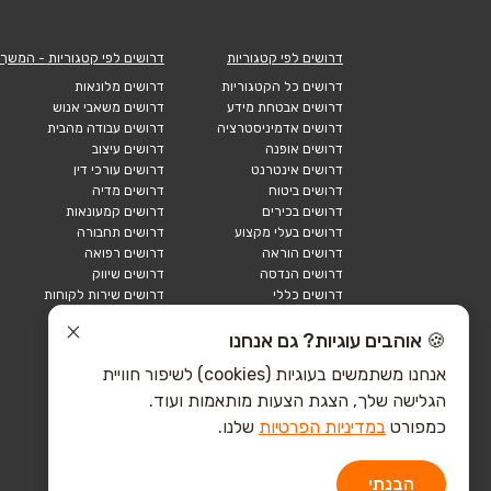
דרושים לפי קטגוריות
דרושים לפי קטגוריות - המשך
דרושים כל הקטגוריות
דרושים מלונאות
דרושים אבטחת מידע
דרושים משאבי אנוש
דרושים אדמיניסטרציה
דרושים עבודה מהבית
דרושים אופנה
דרושים עיצוב
דרושים אינטרנט
דרושים עורכי דין
דרושים ביטוח
דרושים מדיה
דרושים בכירים
דרושים קמעונאות
דרושים בעלי מקצוע
דרושים תחבורה
דרושים הוראה
דרושים רפואה
דרושים הנדסה
דרושים שיווק
דרושים כללי
דרושים שירות לקוחות
דרושים כספים
דרושים אבטחה
דרושים לוגיסטיקה
דרושים תיירות
🍪 אוהבים עוגיות? גם אנחנו
דרושים ביוטק
דרושים תעשייה
אנחנו משתמשים בעוגיות (cookies) לשיפור חוויית
דרושים מכירות
הייטק כללי
הגלישה שלך, הצגת הצעות מותאמות ועוד.
הייטק חומרה
הייטק תוכנה
כמפורט
במדיניות הפרטיות
שלנו.
הבנתי