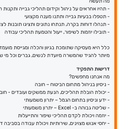
מה תעשו?
- תהיו אחראים על ניהול וקידום תהליכי גבייה ותקנות
- תטפלו בבעיות גבייה ותתנו מענה מקצועי
- תנהלו דוחות בקרה, תנתחו נתונים ותציגו תובנות ל
- תובילו יוזמות לשיפור, ייעול והטמעת תהליכי עבודה
כלל היא מעסיקה שתומכת בגיוון והכלה ומגייסת מועמד
מיותר להגיד שהמשרה מיועדת לנשים, גברים וכל מי שב
דרישות התפקיד
מה אנחנו מחפשים?
- ניסיון בניהול מתחום הביטוח – חובה
- יכולת הובלת תהליכים, הנעת ממשקים ועובדים - חוב
- ידע וניסיון בתחום הגמל – יתרון משמעותי
- שליטה גבוהה ב- Excel – יתרון משמעותי
- יוזמה ויכולת לקדם תהליכי שיפור והתייעלות
- יחסי אנוש מצוינים, שירותיות ויכולת עבודה בסביבה 