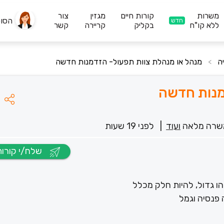
משרות
קורות חיים
מגזין
צור
הסו
חדש
ללא קו"ח
בקליק
קריירה
קשר
ה
מנהל או מנהלת צוות תפעול- הזדמנות חדשה
>
מנות חדשה
שרה מלאה
ועוד
|
לפני 19 שעות
שלח/י קורות חיים
 גדול, להיות חלק מכלל
 פנסיה וגמל