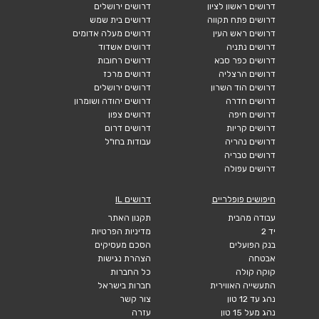
דרושים ראשון לציון
דרושים ירושלים
דרושים פתח תקווה
דרושים בית שמש
דרושים ראש העין
דרושים מעלה אדומים
דרושים נתניה
דרושים אשדוד
דרושים כפר סבא
דרושים רחובות
דרושים הרצליה
דרושים מרכז
דרושים הוד השרון
דרושים ירושלים
דרושים חדרה
דרושים יהודה ושומרון
דרושים חיפה
דרושים צפון
דרושים קריות
דרושים דרום
דרושים נהריה
עבודות בחו"ל
דרושים טבריה
דרושים עפולה
חיפושים פופלריים
דרושים IL
עבודה מהבית
תקנון האתר
יד 2
מדיניות הפרטיות
בנק הפועלים
הסכם מעסיקים
אבטחה
הצהרת נגישות
קוקה קולה
כל החברות
התעשייה האווירית
חברות בישראל
נהג עד 12 טון
צור קשר
נהג מעל 15 טון
עזרה