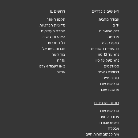
חיפושים פופלריים
דרושים IL
עבודה מהבית
תקנון האתר
יד 2
מדיניות הפרטיות
בנק הפועלים
הסכם מעסיקים
אבטחה
הצהרת נגישות
קוקה קולה
כל החברות
התעשייה האווירית
חברות בישראל
נהג עד 12 טון
צור קשר
נהג מעל 15 טון
עזרה
סטודנטים
בואו לעבוד אצלנו
דרושים נהגים
אודות
קורות חיים
טבלאות שכר
מחשבון שכר
כתבות ומדריכים
טבלאות שכר
עבודה לנוער
חיפוש עבודה
אבטלה
איך לכתוב קורות חיים