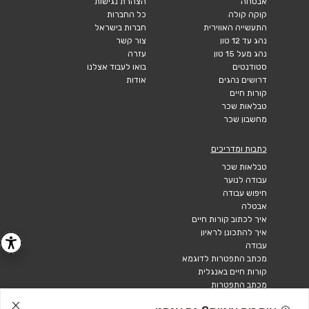
אבטחה
הצהרת נגישות
קוקה קולה
כל החברות
התעשייה האווירית
חברות בישראל
נהג עד 12 טון
צור קשר
נהג מעל 15 טון
עזרה
סטודנטים
בואו לעבוד אצלנו
דרושים נהגים
אודות
קורות חיים
טבלאות שכר
מחשבון שכר
כתבות ומדריכים
טבלאות שכר
עבודה לנוער
חיפוש עבודה
אבטלה
איך לכתוב קורות חיים
איך להתכונן לראיון
עבודה
מכתב התפטרות לדוגמא
קורות חיים באנגלית
מכתב התפטרות