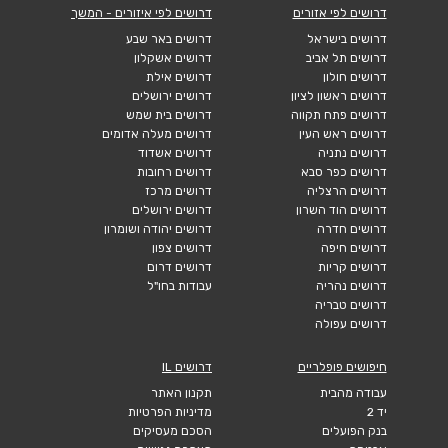
דרושים לפי אזורים
דרושים לפי איזורים - המשך
דרושים בישראל
דרושים באר שבע
דרושים תל אביב
דרושים אשקלון
דרושים חולון
דרושים אילת
דרושים ראשון לציון
דרושים ירושלים
דרושים פתח תקווה
דרושים בית שמש
דרושים ראש העין
דרושים מעלה אדומים
דרושים נתניה
דרושים אשדוד
דרושים כפר סבא
דרושים רחובות
דרושים הרצליה
דרושים מרכז
דרושים הוד השרון
דרושים ירושלים
דרושים חדרה
דרושים יהודה ושומרון
דרושים חיפה
דרושים צפון
דרושים קריות
דרושים דרום
דרושים נהריה
עבודות בחו"ל
דרושים טבריה
דרושים עפולה
חיפושים פופלריים
דרושים IL
עבודה מהבית
תקנון האתר
יד 2
מדיניות הפרטיות
בנק הפועלים
הסכם מעסיקים