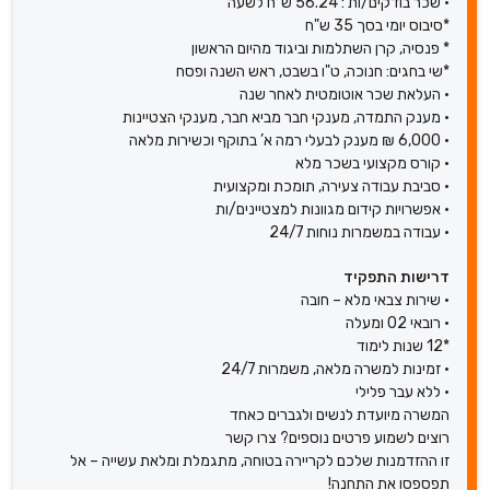
• שכר בודקים/ות : 56.24 ש"ח לשעה
*סיבוס יומי בסך 35 ש"ח
* פנסיה, קרן השתלמות וביגוד מהיום הראשון
*שי בחגים: חנוכה, ט"ו בשבט, ראש השנה ופסח
• העלאת שכר אוטומטית לאחר שנה
• מענק התמדה, מענקי חבר מביא חבר, מענקי הצטיינות
• 6,000 ₪ מענק לבעלי רמה א’ בתוקף וכשירות מלאה
• קורס מקצועי בשכר מלא
• סביבת עבודה צעירה, תומכת ומקצועית
• אפשרויות קידום מגוונות למצטיינים/ות
• עבודה במשמרות נוחות 24/7
דרישות התפקיד
• שירות צבאי מלא – חובה
• רובאי 02 ומעלה
*12 שנות לימוד
• זמינות למשרה מלאה, משמרות 24/7
• ללא עבר פלילי
המשרה מיועדת לנשים ולגברים כאחד
רוצים לשמוע פרטים נוספים? צרו קשר
זו ההזדמנות שלכם לקריירה בטוחה, מתגמלת ומלאת עשייה – אל
תפספסו את התחנה!