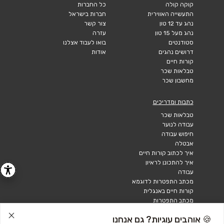
קוקה קולה
כל החברות
התעשייה האווירית
חברות בישראל
נהג עד 12 טון
צור קשר
נהג מעל 15 טון
עזרה
סטודנטים
בואו לעבוד אצלנו
דרושים נהגים
אודות
קורות חיים
טבלאות שכר
מחשבון שכר
כתבות ומדריכים
טבלאות שכר
עבודה לנוער
חיפוש עבודה
אבטלה
איך לכתוב קורות חיים
איך להתכונן לראיון
עבודה
מכתב התפטרות לדוגמא
קורות חיים באנגלית
מכתב התפטרות
🍪 אוהבים עוגיות? גם אנחנו