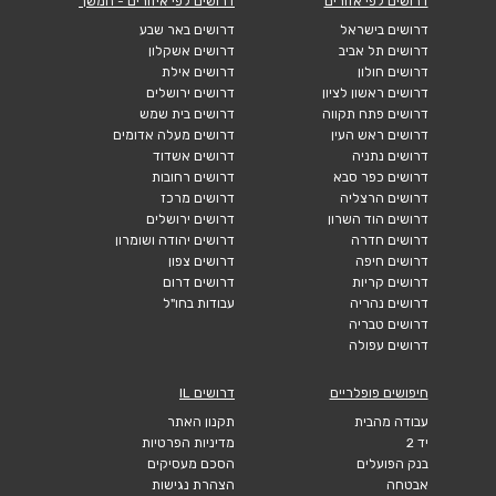
דרושים לפי אזורים
דרושים לפי איזורים - המשך
דרושים בישראל
דרושים באר שבע
דרושים תל אביב
דרושים אשקלון
דרושים חולון
דרושים אילת
דרושים ראשון לציון
דרושים ירושלים
דרושים פתח תקווה
דרושים בית שמש
דרושים ראש העין
דרושים מעלה אדומים
דרושים נתניה
דרושים אשדוד
דרושים כפר סבא
דרושים רחובות
דרושים הרצליה
דרושים מרכז
דרושים הוד השרון
דרושים ירושלים
דרושים חדרה
דרושים יהודה ושומרון
דרושים חיפה
דרושים צפון
דרושים קריות
דרושים דרום
דרושים נהריה
עבודות בחו"ל
דרושים טבריה
דרושים עפולה
חיפושים פופלריים
דרושים IL
עבודה מהבית
תקנון האתר
יד 2
מדיניות הפרטיות
בנק הפועלים
הסכם מעסיקים
אבטחה
הצהרת נגישות