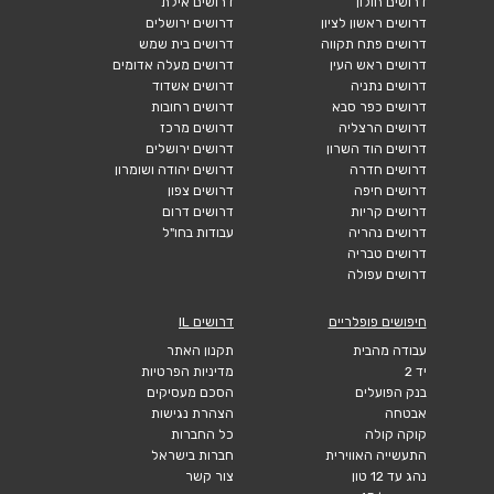
דרושים חולון
דרושים אילת
דרושים ראשון לציון
דרושים ירושלים
דרושים פתח תקווה
דרושים בית שמש
דרושים ראש העין
דרושים מעלה אדומים
דרושים נתניה
דרושים אשדוד
דרושים כפר סבא
דרושים רחובות
דרושים הרצליה
דרושים מרכז
דרושים הוד השרון
דרושים ירושלים
דרושים חדרה
דרושים יהודה ושומרון
דרושים חיפה
דרושים צפון
דרושים קריות
דרושים דרום
דרושים נהריה
עבודות בחו"ל
דרושים טבריה
דרושים עפולה
חיפושים פופלריים
דרושים IL
עבודה מהבית
תקנון האתר
יד 2
מדיניות הפרטיות
בנק הפועלים
הסכם מעסיקים
אבטחה
הצהרת נגישות
קוקה קולה
כל החברות
התעשייה האווירית
חברות בישראל
נהג עד 12 טון
צור קשר