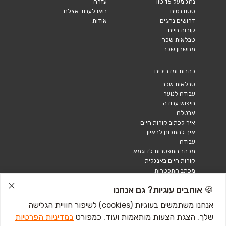
נהג מעל 15 טון
עזרה
סטודנטים
בואו לעבוד אצלנו
דרושים נהגים
אודות
קורות חיים
טבלאות שכר
מחשבון שכר
כתבות ומדריכים
טבלאות שכר
עבודה לנוער
חיפוש עבודה
אבטלה
איך לכתוב קורות חיים
איך להתכונן לראיון
עבודה
מכתב התפטרות לדוגמא
קורות חיים באנגלית
מכתב התפטרות
🍪 אוהבים עוגיות? גם אנחנו
אנחנו משתמשים בעוגיות (cookies) לשיפור חוויית הגלישה
שלך, הצגת הצעות מותאמות ועוד. כמפורט
במדיניות הפרטיות