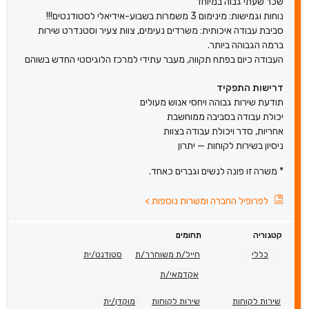
שכר שעתי גבוה במיוחד
נוחות וגמישות: מינימום 3 משמרות בשבוע-אידיאלי לסטודנטים!!!
סביבת עבודה איכותית: משרדים נעימים, צוות צעיר וסטנדרט שירות
ברמה הגבוהה ביותר.
העבודה כיום בפתח תקווה, מעבר עתידי למרכז הלוגיסטי החדש בשוהם
דרישות התפקיד
תודעת שירות גבוהה ויחסי אנוש מעולים
יכולת עבודה בסביבה ממוחשבת
אחריות, סדר ויכולת עבודה בצוות
ניסיון בשירות לקוחות — יתרון
* משרה זו פונה לנשים וגברים כאחד.
לפרופיל החברה ומשרות נוספות
>
קטגוריה
תחומים
כללי
חייל/ת משוחרר/ת
סטודנט/ית
אקדמאי/ת
שירות לקוחות
שירות לקוחות
מוקדן/ית