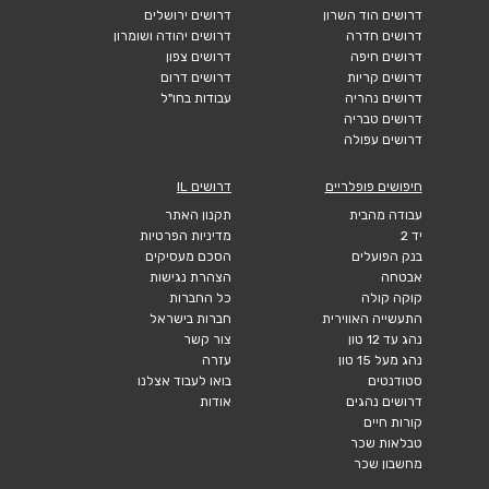
דרושים הוד השרון
דרושים ירושלים
דרושים חדרה
דרושים יהודה ושומרון
דרושים חיפה
דרושים צפון
דרושים קריות
דרושים דרום
דרושים נהריה
עבודות בחו"ל
דרושים טבריה
דרושים עפולה
חיפושים פופלריים
דרושים IL
עבודה מהבית
תקנון האתר
יד 2
מדיניות הפרטיות
בנק הפועלים
הסכם מעסיקים
אבטחה
הצהרת נגישות
קוקה קולה
כל החברות
התעשייה האווירית
חברות בישראל
נהג עד 12 טון
צור קשר
נהג מעל 15 טון
עזרה
סטודנטים
בואו לעבוד אצלנו
דרושים נהגים
אודות
קורות חיים
טבלאות שכר
מחשבון שכר