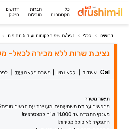
כל
חברות
דרושים
הקטגוריות
מובילות
הייטק
דרושים
כללי
נציג/ת שימור לקוחות ועוד 5 תחומים
>
>
>
נציג.ת שרות ללא מכירה לכאל- מענק 11K+ תנאים ש
Cal
אשדוד
|
ללא נסיון
|
משרה מלאה
ועוד
|
לפני 17 ש
תיאור משרה
מחפשים עבודה משמעותית ומעניינת עם תנאים טובים? Cal זה המקום בשבילכם
מענקי התמדה עד 11,000 ש"ח למצטרפים!
התפקיד לא כולל מכירות!