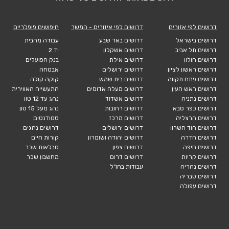
דרושים לפי אזורים
דרושים לפי איזורים - המשך
חיפושים פופלריים
דרושים בישראל
דרושים באר שבע
עבודה מהבית
דרושים תל אביב
דרושים אשקלון
יד 2
דרושים חולון
דרושים אילת
בנק הפועלים
דרושים ראשון לציון
דרושים ירושלים
אבטחה
דרושים פתח תקווה
דרושים בית שמש
קוקה קולה
דרושים ראש העין
דרושים מעלה אדומים
התעשייה האווירית
דרושים נתניה
דרושים אשדוד
נהג עד 12 טון
דרושים כפר סבא
דרושים רחובות
נהג מעל 15 טון
דרושים הרצליה
דרושים מרכז
סטודנטים
דרושים הוד השרון
דרושים ירושלים
דרושים נהגים
דרושים חדרה
דרושים יהודה ושומרון
קורות חיים
דרושים חיפה
דרושים צפון
טבלאות שכר
דרושים קריות
דרושים דרום
מחשבון שכר
דרושים נהריה
עבודות בחו"ל
דרושים טבריה
דרושים עפולה