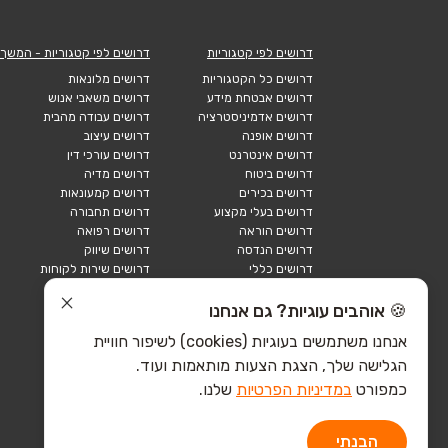
דרושים לפי קטגוריות
דרושים לפי קטגוריות - המשך
דרושים כל הקטגוריות
דרושים מלונאות
דרושים אבטחת מידע
דרושים משאבי אנוש
דרושים אדמיניסטרציה
דרושים עבודה מהבית
דרושים אופנה
דרושים עיצוב
דרושים אינטרנט
דרושים עורכי דין
דרושים ביטוח
דרושים מדיה
דרושים בכירים
דרושים קמעונאות
דרושים בעלי מקצוע
דרושים תחבורה
דרושים הוראה
דרושים רפואה
דרושים הנדסה
דרושים שיווק
דרושים כללי
דרושים שירות לקוחות
דרושים כספים
דרושים אבטחה
דרושים לוגיסטיקה
דרושים תיירות
🍪 אוהבים עוגיות? גם אנחנו
דרושים ביוטק
דרושים תעשייה
אנחנו משתמשים בעוגיות (cookies) לשיפור חוויית
דרושים מכירות
הייטק כללי
הגלישה שלך, הצגת הצעות מותאמות ועוד.
הייטק חומרה
הייטק תוכנה
כמפורט
במדיניות הפרטיות
שלנו.
הבנתי