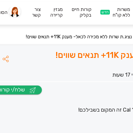
משרות
קורות חיים
מגזין
צור
הסו
חדש
ללא קו"ח
בקליק
קריירה
קשר
נציג.ת שרות ללא מכירה לכאל- מענק 11K+ תנאים שווים!
ווים!
עות
שלח/י קורות חיים
!