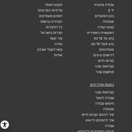
עבודה מהבית
תקנון האתר
יד 2
מדיניות הפרטיות
בנק הפועלים
הסכם מעסיקים
אבטחה
הצהרת נגישות
קוקה קולה
כל החברות
התעשייה האווירית
חברות בישראל
נהג עד 12 טון
צור קשר
נהג מעל 15 טון
עזרה
סטודנטים
בואו לעבוד אצלנו
דרושים נהגים
אודות
קורות חיים
טבלאות שכר
מחשבון שכר
כתבות ומדריכים
טבלאות שכר
עבודה לנוער
חיפוש עבודה
אבטלה
איך לכתוב קורות חיים
איך להתכונן לראיון
עבודה
מכתב התפטרות לדוגמא