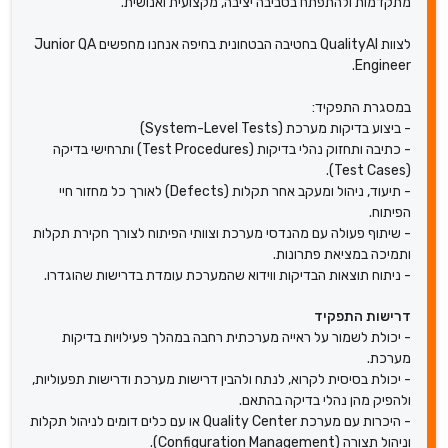
מתקדמות ולהתפתח בסביבה יציבה, מקצועית ואנושית.
לצוות QualityAI בחטיבה הבטחונית בחיפה אנחנו מחפשים Junior QA
Engineer.
במסגרת התפקיד:
- ביצוע בדיקות מערכת (System-Level Tests)
- כתיבה ותחזוק נהלי בדיקות (Test Procedures) ותרחישי בדיקה
(Test Cases).
- תיעוד, ניהול ומעקב אחר תקלות (Defects) לאורך כל מחזור חיי
הפיתוח.
- שיתוף פעולה עם מהנדסי מערכת וצוותי הפיתוח לצורך חקירת תקלות
ותמיכה במציאת פתרונות.
- ניתוח תוצאות הבדיקות ווידוא שהמערכת עומדת בדרישות שהוגדרו.
דרישות התפקיד
- יכולת לשמור על ראייה מערכתית רחבה במהלך פעילויות בדיקות
מערכת.
- יכולת בסיסית לקרוא, לנתח ולהבין דרישות מערכת ודרישות תפעוליות,
ולהפיק מהן נהלי בדיקה בהתאם.
- היכרות עם מערכת Quality Center או עם כלים דומים לניהול תקלות
וניהול תצורה (Configuration Management).