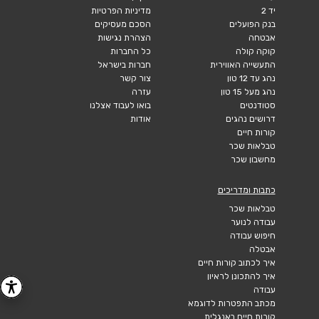
יד 2
מדיניות הפרטיות
בנק הפועלים
הסכם מעסיקים
אבטחה
הצהרת נגישות
קוקה קולה
כל החברות
התעשייה האווירית
חברות בישראל
נהג עד 12 טון
צור קשר
נהג מעל 15 טון
עזרה
סטודנטים
בואו לעבוד אצלנו
דרושים נהגים
אודות
קורות חיים
טבלאות שכר
מחשבון שכר
כתבות ומדריכים
טבלאות שכר
עבודה לנוער
חיפוש עבודה
אבטלה
איך לכתוב קורות חיים
איך להתכונן לראיון
עבודה
מכתב התפטרות לדוגמא
קורות חיים באנגלית