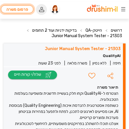
פרסום משרה
דרושים
>
הייטק-QA
>
בדיקות ידניות ועוד 2 תחומים
>
21303 - Junior Manual System Tester
21303 - Junior Manual System Tester
QualityAI
חיפה
|
ללא נסיון
|
משרה מלאה
|
לפני 23 שעות
שלח/י קורות חיים
תיאור משרה
הצטרפו ל-QualityAI וקחו חלק בעשייה חדשנית ומשפיעה בעולמות
הטכנולוגיה.
כשותפה אסטרטגית להנדסת איכות (Quality Engineering) מבוססת
AI, אנו מסייעים לארגונים לתכנן, לפתח ולתפעל במהירות ובביטחון
מערכות ומוצרים קריטיים.
אצלנו תוכלו להשתלב בפרויקטים משמעותיים, להיחשף לטכנולוגיות