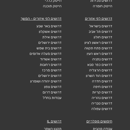
דרושים מכירות
הייטק כללי
הייטק חומרה
הייטק תוכנה
דרושים לפי אזורים
דרושים לפי איזורים - המשך
דרושים בישראל
דרושים באר שבע
דרושים תל אביב
דרושים אשקלון
דרושים חולון
דרושים אילת
דרושים ראשון לציון
דרושים ירושלים
דרושים פתח תקווה
דרושים בית שמש
דרושים ראש העין
דרושים מעלה אדומים
דרושים נתניה
דרושים אשדוד
דרושים כפר סבא
דרושים רחובות
דרושים הרצליה
דרושים מרכז
דרושים הוד השרון
דרושים ירושלים
דרושים חדרה
דרושים יהודה ושומרון
דרושים חיפה
דרושים צפון
דרושים קריות
דרושים דרום
דרושים נהריה
עבודות בחו"ל
דרושים טבריה
דרושים עפולה
חיפושים פופלריים
דרושים IL
עבודה מהבית
תקנון האתר