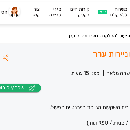
משרות
קורות חיים
מגזין
צור
הסו
חדש
ללא קו"ח
בקליק
קריירה
קשר
פעול למחלקת כספים וניירות ערך
יירות ערך
רה מלאה
|
לפני 15 שעות
שלח/י קורות חיים
בית השקעות מגייסת רפרנט.ית תפעול.
 RSU ועוד).