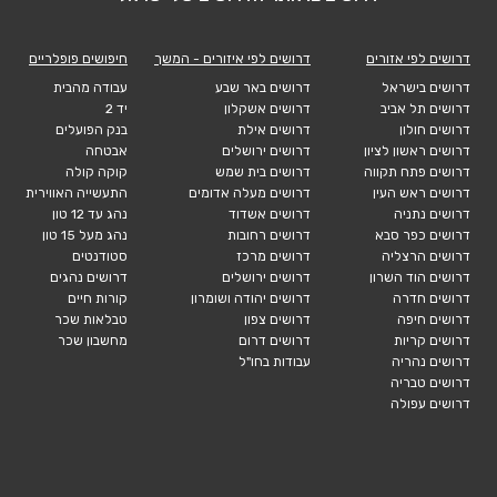
דרושים לפי אזורים
דרושים לפי איזורים - המשך
חיפושים פופלריים
דרושים בישראל
דרושים באר שבע
עבודה מהבית
דרושים תל אביב
דרושים אשקלון
יד 2
דרושים חולון
דרושים אילת
בנק הפועלים
דרושים ראשון לציון
דרושים ירושלים
אבטחה
דרושים פתח תקווה
דרושים בית שמש
קוקה קולה
דרושים ראש העין
דרושים מעלה אדומים
התעשייה האווירית
דרושים נתניה
דרושים אשדוד
נהג עד 12 טון
דרושים כפר סבא
דרושים רחובות
נהג מעל 15 טון
דרושים הרצליה
דרושים מרכז
סטודנטים
דרושים הוד השרון
דרושים ירושלים
דרושים נהגים
דרושים חדרה
דרושים יהודה ושומרון
קורות חיים
דרושים חיפה
דרושים צפון
טבלאות שכר
דרושים קריות
דרושים דרום
מחשבון שכר
דרושים נהריה
עבודות בחו"ל
דרושים טבריה
דרושים עפולה