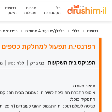
כל
חברות
דרושים
הקטגוריות
מובילות
הייטק
דרושים
כללי
כלכלן/ית ועוד 4 תחומים
רפרנטי.ת ת
>
>
>
רפרנטי.ת תפעול למחלקת כספים ונ
הפניקס בית השקעות
בני ברק
|
ללא נסיון
|
מש
תיאור משרה
איסופ החברה המובילה לשירותי נאמנות מבית הפניקס 
התפקיד כולל:
כניסה לעולם תוכניות התגמול ההוני לעובדים (אופציות / מניות /