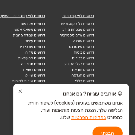
דרושים לפי קטגוריות
דרושים לפי קטגוריות - המשך
דרושים כל הקטגוריות
דרושים מלונאות
דרושים אבטחת מידע
דרושים משאבי אנוש
דרושים אדמיניסטרציה
דרושים עבודה מהבית
דרושים אופנה
דרושים עיצוב
דרושים אינטרנט
דרושים עורכי דין
דרושים ביטוח
דרושים מדיה
דרושים בכירים
דרושים קמעונאות
דרושים בעלי מקצוע
דרושים תחבורה
דרושים הוראה
דרושים רפואה
דרושים הנדסה
דרושים שיווק
דרושים כללי
דרושים שירות לקוחות
דרושים כספים
דרושים אבטחה
דרושים לוגיסטיקה
דרושים תיירות
🍪 אוהבים עוגיות? גם אנחנו
דרושים ביוטק
דרושים תעשייה
אנחנו משתמשים בעוגיות (cookies) לשיפור חוויית
דרושים מכירות
הייטק כללי
הגלישה שלך, הצגת הצעות מותאמות ועוד.
הייטק חומרה
הייטק תוכנה
כמפורט
במדיניות הפרטיות
שלנו.
הבנתי