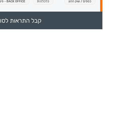
כספים / שוק ההון
כלכלן/ית
BACK OFFICE - פיננסים
קבל התראות לסוכ