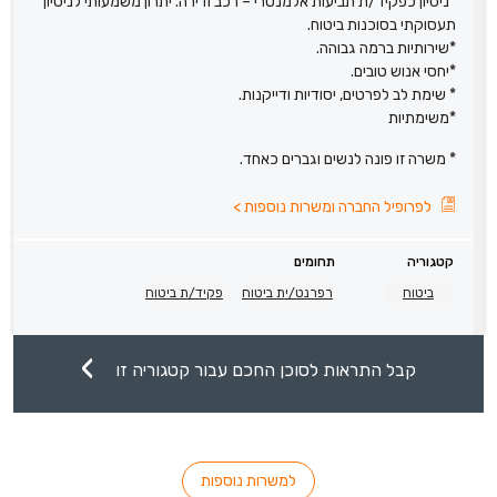
*ניסיון כפקיד/ת תביעות אלמנטרי – רכב ודירה. יתרון משמעותי לניסיון
תעסוקתי בסוכנות ביטוח.
*שירותיות ברמה גבוהה.
*יחסי אנוש טובים.
* שימת לב לפרטים, יסודיות ודייקנות.
*משימתיות
* משרה זו פונה לנשים וגברים כאחד.
לפרופיל החברה ומשרות נוספות
>
קטגוריה
תחומים
ביטוח
רפרנט/ית ביטוח
פקיד/ת ביטוח
קבל התראות לסוכן החכם עבור קטגוריה זו
למשרות נוספות