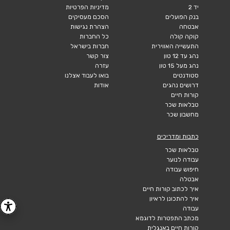
יד 2
מדיניות הפרטיות
בנק הפועלים
הסכם מעסיקים
אבטחה
הצהרת נגישות
קוקה קולה
כל החברות
התעשייה האווירית
חברות בישראל
נהג עד 12 טון
צור קשר
נהג מעל 15 טון
עזרה
סטודנטים
בואו לעבוד אצלנו
דרושים נהגים
אודות
קורות חיים
טבלאות שכר
מחשבון שכר
כתבות ומדריכים
טבלאות שכר
עבודה לנוער
חיפוש עבודה
אבטלה
איך לכתוב קורות חיים
איך להתכונן לראיון
עבודה
מכתב התפטרות לדוגמא
קורות חיים באנגלית