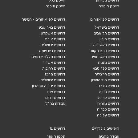
דרושים מכירות
הייטק כללי
הייטק חומרה
הייטק תוכנה
דרושים לפי אזורים
דרושים לפי איזורים - המשך
דרושים בישראל
דרושים באר שבע
דרושים תל אביב
דרושים אשקלון
דרושים חולון
דרושים אילת
דרושים ראשון לציון
דרושים ירושלים
דרושים פתח תקווה
דרושים בית שמש
דרושים ראש העין
דרושים מעלה אדומים
דרושים נתניה
דרושים אשדוד
דרושים כפר סבא
דרושים רחובות
דרושים הרצליה
דרושים מרכז
דרושים הוד השרון
דרושים ירושלים
דרושים חדרה
דרושים יהודה ושומרון
דרושים חיפה
דרושים צפון
דרושים קריות
דרושים דרום
דרושים נהריה
עבודות בחו"ל
דרושים טבריה
דרושים עפולה
חיפושים פופלריים
דרושים IL
עבודה מהבית
תקנון האתר