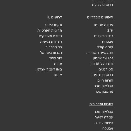
דרושים עפולה
חיפושים פופלריים
דרושים IL
עבודה מהבית
תקנון האתר
יד 2
מדיניות הפרטיות
בנק הפועלים
הסכם מעסיקים
אבטחה
הצהרת נגישות
קוקה קולה
כל החברות
התעשייה האווירית
חברות בישראל
נהג עד 12 טון
צור קשר
נהג מעל 15 טון
עזרה
סטודנטים
בואו לעבוד אצלנו
דרושים נהגים
אודות
קורות חיים
טבלאות שכר
מחשבון שכר
כתבות ומדריכים
טבלאות שכר
עבודה לנוער
חיפוש עבודה
אבטלה