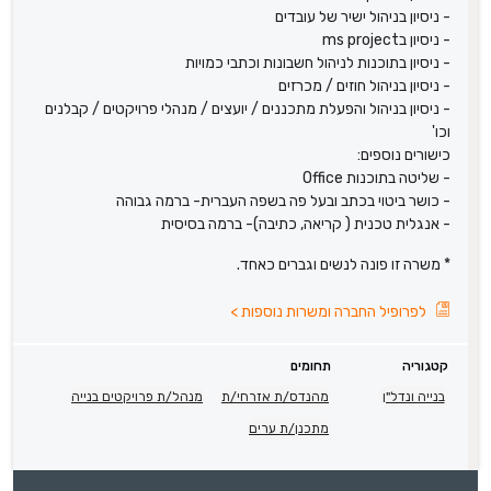
- ניסיון בניהול ישיר של עובדים
- ניסיון בms project
- ניסיון בתוכנות לניהול חשבונות וכתבי כמויות
- ניסיון בניהול חוזים / מכרזים
- ניסיון בניהול והפעלת מתכננים / יועצים / מנהלי פרויקטים / קבלנים
וכו'
כישורים נוספים:
- שליטה בתוכנות Office
- כושר ביטוי בכתב ובעל פה בשפה העברית- ברמה גבוהה
- אנגלית טכנית ( קריאה, כתיבה)- ברמה בסיסית
* משרה זו פונה לנשים וגברים כאחד.
לפרופיל החברה ומשרות נוספות
>
קטגוריה
תחומים
בנייה ונדל"ן
מהנדס/ת אזרחי/ת
מנהל/ת פרויקטים בנייה
מתכנן/ת ערים