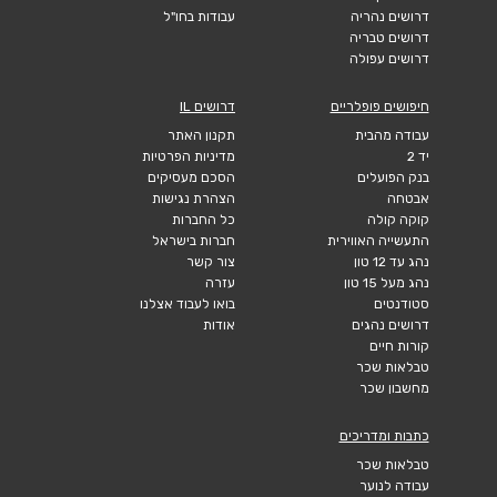
דרושים נהריה
עבודות בחו"ל
דרושים טבריה
דרושים עפולה
חיפושים פופלריים
דרושים IL
עבודה מהבית
תקנון האתר
יד 2
מדיניות הפרטיות
בנק הפועלים
הסכם מעסיקים
אבטחה
הצהרת נגישות
קוקה קולה
כל החברות
התעשייה האווירית
חברות בישראל
נהג עד 12 טון
צור קשר
נהג מעל 15 טון
עזרה
סטודנטים
בואו לעבוד אצלנו
דרושים נהגים
אודות
קורות חיים
טבלאות שכר
מחשבון שכר
כתבות ומדריכים
טבלאות שכר
עבודה לנוער