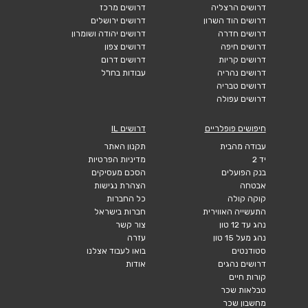
דרושים הרצליה
דרושים מרכז
דרושים הוד השרון
דרושים ירושלים
דרושים חדרה
דרושים יהודה ושומרון
דרושים חיפה
דרושים צפון
דרושים קריות
דרושים דרום
דרושים נהריה
עבודות בחו"ל
דרושים טבריה
דרושים עפולה
חיפושים פופלריים
דרושים IL
עבודה מהבית
תקנון האתר
יד 2
מדיניות הפרטיות
בנק הפועלים
הסכם מעסיקים
אבטחה
הצהרת נגישות
קוקה קולה
כל החברות
התעשייה האווירית
חברות בישראל
נהג עד 12 טון
צור קשר
נהג מעל 15 טון
עזרה
סטודנטים
בואו לעבוד אצלנו
דרושים נהגים
אודות
קורות חיים
טבלאות שכר
מחשבון שכר