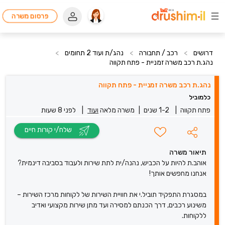
פרסום משרה
דרושים
>
רכב / תחבורה
>
נהג/ת ועוד 2 תחומים
>
נהג.ת רכב משרה זמניית - פתח תקווה
נהג.ת רכב משרה זמניית - פתח תקווה
כלמוביל
פתח תקווה
|
1-2 שנים
|
משרה מלאה
ועוד
|
לפני 8 שעות
שלח/י קורות חיים
תיאור משרה
אוהב.ת להיות על הכביש, נהנה/ית לתת שירות ולעבוד בסביבה דינמית?
אנחנו מחפשים אותך!
במסגרת התפקיד תוביל.י את חוויית השירות של לקוחות מרכז השירות –
משינוע רכבים, דרך הכנתם למסירה ועד מתן שירות מקצועי ואדיב
ללקוחות.