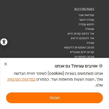
כתבות ומדריכים
טבלאות שכר
עבודה לנוער
חיפוש עבודה
אבטלה
איך לכתוב קורות חיים
איך להתכונן לראיון
עבודה
מכתב התפטרות לדוגמא
קורות חיים באנגלית
מכתב התפטרות
🍪 אוהבים עוגיות? גם אנחנו
אנחנו משתמשים בעוגיות (cookies) לשיפור חוויית הגלישה
שלך, הצגת הצעות מותאמות ועוד. כמפורט
במדיניות הפרטיות
שלנו.
הבנתי
דרושים IL - מגשימים 1, פתח תקווה. ליצירת קשר
לחץ כאן
אתר זה מוגן באמצעות Google reCAPTCHA ומחוייב ל-
מדיניות הפרטיות
וכן
תנאי השירות
של Google