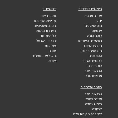
חיפושים פופלריים
דרושים IL
עבודה מהבית
תקנון האתר
יד 2
מדיניות הפרטיות
בנק הפועלים
הסכם מעסיקים
אבטחה
הצהרת נגישות
קוקה קולה
כל החברות
התעשייה האווירית
חברות בישראל
נהג עד 12 טון
צור קשר
נהג מעל 15 טון
עזרה
סטודנטים
בואו לעבוד אצלנו
דרושים נהגים
אודות
קורות חיים
טבלאות שכר
מחשבון שכר
כתבות ומדריכים
טבלאות שכר
עבודה לנוער
חיפוש עבודה
אבטלה
איך לכתוב קורות חיים