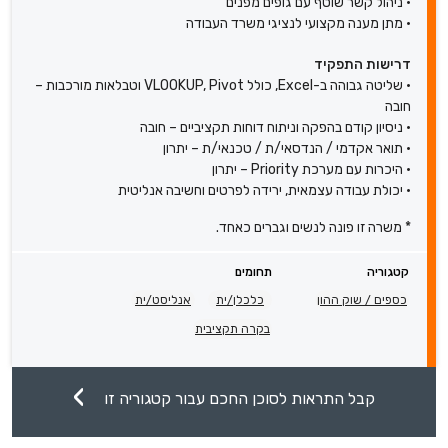
• ניהול קשר שוטף עם גופים מפנים
• מתן מענה מקצועי לנציגי משרד העבודה
דרישות התפקיד
• שליטה גבוהה ב-Excel, כולל VLOOKUP, Pivot וטבלאות מורכבות –
חובה
• ניסיון קודם בהפקה וניתוח דוחות תקציביים – חובה
• תואר אקדמי / הנדסאי/ת / טכנאי/ת – יתרון
• היכרות עם מערכת Priority – יתרון
• יכולת עבודה עצמאית, ירידה לפרטים וחשיבה אנליטית
* משרה זו פונה לנשים וגברים כאחד.
קטגוריה
תחומים
כספים / שוק ההון
כלכלן/ית
אנליסט/ית
בקרה תקציבית
קבל התראות לסוכן החכם עבור קטגוריה זו