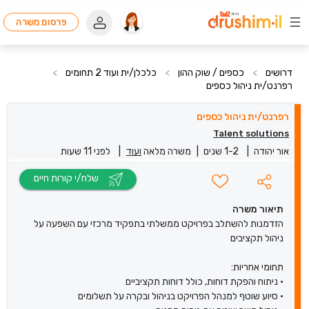
פרסום משרה
דרושים
>
כספים / שוק ההון
>
כלכלן/ית ועוד 2 תחומים
>
רפרנט/ית ניהול כספים
רפרנט/ית ניהול כספים
Talent solutions
אור יהודה
|
1-2 שנים
|
משרה מלאה
ועוד
|
לפני 11 שעות
שלח/י קורות חיים
תיאור משרה
הזדמנות להשתלב בפרויקט ממשלתי בתפקיד מרכזי עם השפעה על
ניהול תקציבים
תחומי אחריות:
• ניתוח והפקת דוחות, כולל דוחות תקציביים
• סיוע שוטף למנהל הפרויקט בניהול ובקרה על תשלומים