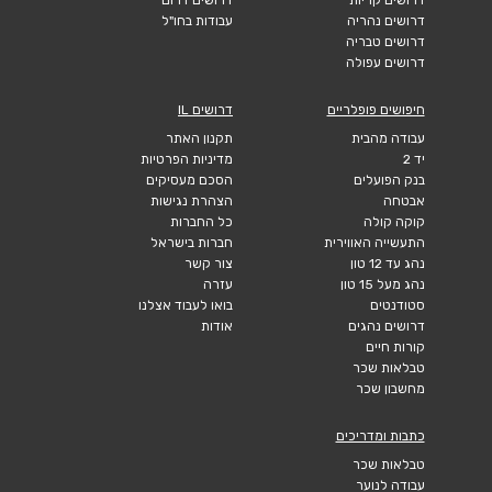
דרושים נהריה
עבודות בחו"ל
דרושים טבריה
דרושים עפולה
חיפושים פופלריים
דרושים IL
עבודה מהבית
תקנון האתר
יד 2
מדיניות הפרטיות
בנק הפועלים
הסכם מעסיקים
אבטחה
הצהרת נגישות
קוקה קולה
כל החברות
התעשייה האווירית
חברות בישראל
נהג עד 12 טון
צור קשר
נהג מעל 15 טון
עזרה
סטודנטים
בואו לעבוד אצלנו
דרושים נהגים
אודות
קורות חיים
טבלאות שכר
מחשבון שכר
כתבות ומדריכים
טבלאות שכר
עבודה לנוער