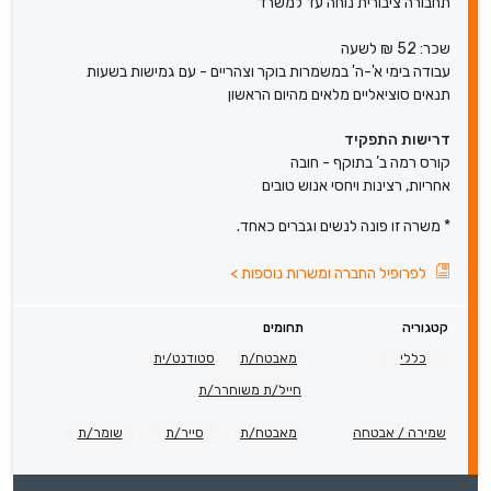
תחבורה ציבורית נוחה עד למשרד
שכר: 52 ₪ לשעה
עבודה בימי א'-ה' במשמרות בוקר וצהריים - עם גמישות בשעות
תנאים סוציאליים מלאים מהיום הראשון
דרישות התפקיד
קורס רמה ב’ בתוקף - חובה
אחריות, רצינות ויחסי אנוש טובים
* משרה זו פונה לנשים וגברים כאחד.
לפרופיל החברה ומשרות נוספות
>
קטגוריה
תחומים
כללי
מאבטח/ת
סטודנט/ית
חייל/ת משוחרר/ת
שמירה / אבטחה
מאבטח/ת
סייר/ת
שומר/ת