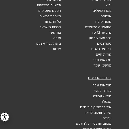
יד 2
מדיניות הפרטיות
בנק הפועלים
הסכם מעסיקים
אבטחה
הצהרת נגישות
קוקה קולה
כל החברות
התעשייה האווירית
חברות בישראל
נהג עד 12 טון
צור קשר
נהג מעל 15 טון
עזרה
סטודנטים
בואו לעבוד אצלנו
דרושים נהגים
אודות
קורות חיים
טבלאות שכר
מחשבון שכר
כתבות ומדריכים
טבלאות שכר
עבודה לנוער
חיפוש עבודה
אבטלה
איך לכתוב קורות חיים
איך להתכונן לראיון
עבודה
מכתב התפטרות לדוגמא
קורות חיים באנגלית