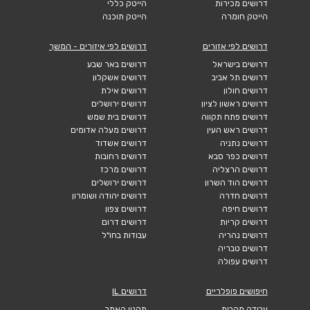
דרושים מכירות
הייטק כללי
הייטק חומרה
הייטק תוכנה
דרושים לפי אזורים
דרושים לפי איזורים - המשך
דרושים בישראל
דרושים באר שבע
דרושים תל אביב
דרושים אשקלון
דרושים חולון
דרושים אילת
דרושים ראשון לציון
דרושים ירושלים
דרושים פתח תקווה
דרושים בית שמש
דרושים ראש העין
דרושים מעלה אדומים
דרושים נתניה
דרושים אשדוד
דרושים כפר סבא
דרושים רחובות
דרושים הרצליה
דרושים מרכז
דרושים הוד השרון
דרושים ירושלים
דרושים חדרה
דרושים יהודה ושומרון
דרושים חיפה
דרושים צפון
דרושים קריות
דרושים דרום
דרושים נהריה
עבודות בחו"ל
דרושים טבריה
דרושים עפולה
חיפושים פופלריים
דרושים IL
עבודה מהבית
תקנון האתר