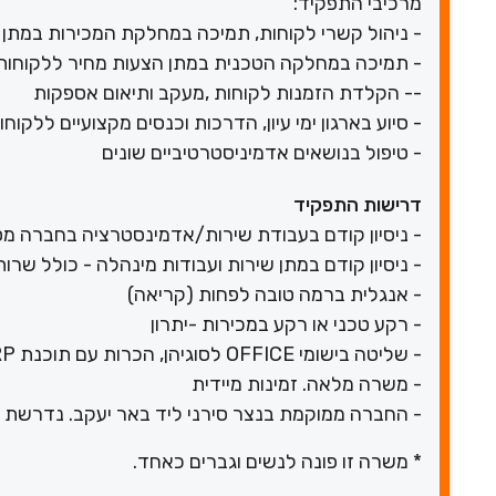
מרכיבי התפקיד:
- ניהול קשרי לקוחות, תמיכה במחלקת המכירות במתן 
- תמיכה במחלקה הטכנית במתן הצעות מחיר ללקוחות ע
-- הקלדת הזמנות לקוחות ,מעקב ותיאום אספקות
- סיוע בארגון ימי עיון, הדרכות וכנסים מקצועיים ללקוחו
- טיפול בנושאים אדמיניסטרטיביים שונים
דרישות התפקיד
- ניסיון קודם בעבודת שירות/אדמינסטרציה בחברה מ
- ניסיון קודם במתן שירות ועבודות מינהלה - כולל שרות 
- אנגלית ברמה טובה לפחות (קריאה)
- רקע טכני או רקע במכירות -יתרון
- שליטה בישומי OFFICE לסוגיהן, הכרות עם תוכנת ERP חובה. רצוי פריוריטי
- משרה מלאה. זמינות מיידית
- החברה ממוקמת בנצר סירני ליד באר יעקב. נדרשת 
* משרה זו פונה לנשים וגברים כאחד.