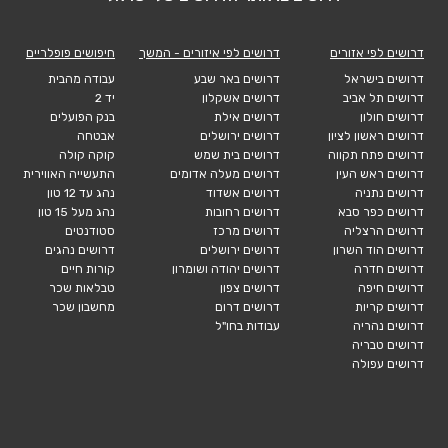
דרושים לפי אזורים
דרושים לפי איזורים - המשך
חיפושים פופלריים
דרושים בישראל
דרושים באר שבע
עבודה מהבית
דרושים תל אביב
דרושים אשקלון
יד 2
דרושים חולון
דרושים אילת
בנק הפועלים
דרושים ראשון לציון
דרושים ירושלים
אבטחה
דרושים פתח תקווה
דרושים בית שמש
קוקה קולה
דרושים ראש העין
דרושים מעלה אדומים
התעשייה האווירית
דרושים נתניה
דרושים אשדוד
נהג עד 12 טון
דרושים כפר סבא
דרושים רחובות
נהג מעל 15 טון
דרושים הרצליה
דרושים מרכז
סטודנטים
דרושים הוד השרון
דרושים ירושלים
דרושים נהגים
דרושים חדרה
דרושים יהודה ושומרון
קורות חיים
דרושים חיפה
דרושים צפון
טבלאות שכר
דרושים קריות
דרושים דרום
מחשבון שכר
דרושים נהריה
עבודות בחו"ל
דרושים טבריה
דרושים עפולה