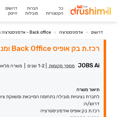
כל
חברות
דרושים
הקטגוריות
מובילות
הייטק
דרושים
אדמיניסטרציה
Back office - אדמיניסטרציה ועוד 2 תחומים
>
>
רכז.ת בק אופיס Back Office ומנהלה
JOBS Ai
מספר מקומות
|
1-2 שנים
|
משרה מלאה
תיאור משרה
לחברת נציגויות מובילה בתחומה המייבאת ומשווקת ציו
דרוש/ה:
רכז.ת בק אופיס ואדמיניסטרציה