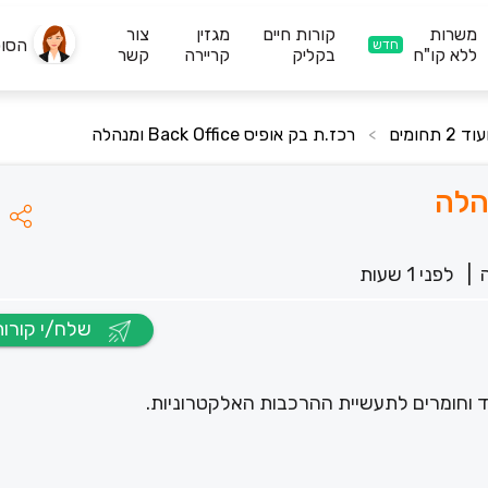
משרות
קורות חיים
מגזין
צור
הסו
חדש
ללא קו"ח
בקליק
קריירה
קשר
רכז.ת בק אופיס Back Office ומנהלה
>
|
לפני 1 שעות
שלח/י קורות חיים
ד וחומרים לתעשיית ההרכבות האלקטרוניות.