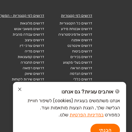
דרושים לפי קטגוריות
דרושים לפי קטגוריות - המשך
דרושים כל הקטגוריות
דרושים מלונאות
דרושים אבטחת מידע
דרושים משאבי אנוש
דרושים אדמיניסטרציה
דרושים עבודה מהבית
דרושים אופנה
דרושים עיצוב
דרושים אינטרנט
דרושים עורכי דין
דרושים ביטוח
דרושים מדיה
דרושים בכירים
דרושים קמעונאות
דרושים בעלי מקצוע
דרושים תחבורה
דרושים הוראה
דרושים רפואה
דרושים הנדסה
דרושים שיווק
דרושים כללי
דרושים שירות לקוחות
דרושים כספים
דרושים אבטחה
דרושים לוגיסטיקה
דרושים תיירות
🍪 אוהבים עוגיות? גם אנחנו
דרושים ביוטק
דרושים תעשייה
אנחנו משתמשים בעוגיות (cookies) לשיפור חוויית
דרושים מכירות
הייטק כללי
הגלישה שלך, הצגת הצעות מותאמות ועוד.
הייטק חומרה
הייטק תוכנה
כמפורט
במדיניות הפרטיות
שלנו.
הבנתי