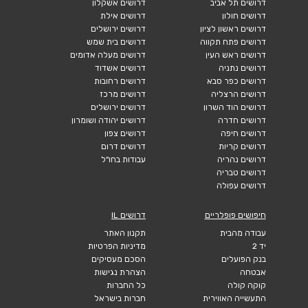
דרושים תל אביב
דרושים אשקלון
דרושים חולון
דרושים אילת
דרושים ראשון לציון
דרושים ירושלים
דרושים פתח תקווה
דרושים בית שמש
דרושים ראש העין
דרושים מעלה אדומים
דרושים נתניה
דרושים אשדוד
דרושים כפר סבא
דרושים רחובות
דרושים הרצליה
דרושים מרכז
דרושים הוד השרון
דרושים ירושלים
דרושים חדרה
דרושים יהודה ושומרון
דרושים חיפה
דרושים צפון
דרושים קריות
דרושים דרום
דרושים נהריה
עבודות בחו"ל
דרושים טבריה
דרושים עפולה
חיפושים פופלריים
דרושים IL
עבודה מהבית
תקנון האתר
יד 2
מדיניות הפרטיות
בנק הפועלים
הסכם מעסיקים
אבטחה
הצהרת נגישות
קוקה קולה
כל החברות
התעשייה האווירית
חברות בישראל