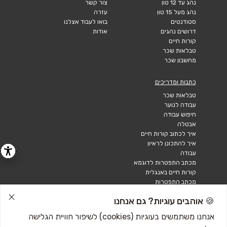
נהג עד 12 טון
צור קשר
נהג מעל 15 טון
עזרה
סטודנטים
בואו לעבוד אצלנו
דרושים נהגים
אודות
קורות חיים
טבלאות שכר
מחשבון שכר
כתבות ומדריכים
טבלאות שכר
עבודה לנוער
חיפוש עבודה
אבטלה
איך לכתוב קורות חיים
איך להתכונן לראיון
עבודה
מכתב התפטרות לדוגמא
קורות חיים באנגלית
מכתב התפטרות
🍪 אוהבים עוגיות? גם אנחנו
אנחנו משתמשים בעוגיות (cookies) לשיפור חוויית הגלישה