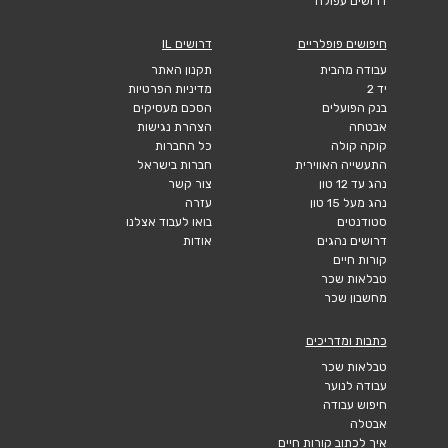
דרושים עפולה
חיפושים פופלריים
דרושים IL
עבודה מהבית
תקנון האתר
יד 2
מדיניות הפרטיות
בנק הפועלים
הסכם מעסיקים
אבטחה
הצהרת נגישות
קוקה קולה
כל החברות
התעשייה האווירית
חברות בישראל
נהג עד 12 טון
צור קשר
נהג מעל 15 טון
עזרה
סטודנטים
בואו לעבוד אצלנו
דרושים נהגים
אודות
קורות חיים
טבלאות שכר
מחשבון שכר
כתבות ומדריכים
טבלאות שכר
עבודה לנוער
חיפוש עבודה
אבטלה
איך לכתוב קורות חיים