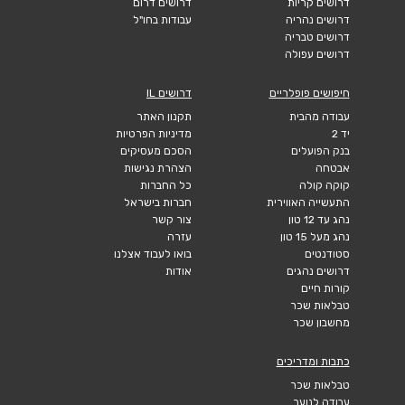
דרושים קריות
דרושים דרום
דרושים נהריה
עבודות בחו"ל
דרושים טבריה
דרושים עפולה
חיפושים פופלריים
דרושים IL
עבודה מהבית
תקנון האתר
יד 2
מדיניות הפרטיות
בנק הפועלים
הסכם מעסיקים
אבטחה
הצהרת נגישות
קוקה קולה
כל החברות
התעשייה האווירית
חברות בישראל
נהג עד 12 טון
צור קשר
נהג מעל 15 טון
עזרה
סטודנטים
בואו לעבוד אצלנו
דרושים נהגים
אודות
קורות חיים
טבלאות שכר
מחשבון שכר
כתבות ומדריכים
טבלאות שכר
עבודה לנוער