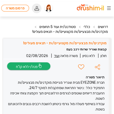
פרסום משרה
דרושים
>
כללי
>
סטודנט/ית ועוד 5 תחומים
>
מוקדנים/ות מבצעיים/ות מקצועיים/ות - תנאים מעולים!
מוקדנים/ות מבצעיים/ות מקצועיים/ות - תנאים מעולים!
קבוצת שגריר שרותי רכב בעמ
חולון
|
ללא נסיון
|
משרה מלאה
ועוד
|
02/08/2026
פנה/י ללא קו”ח
תיאור משרה
חברת EYEZONE מבית שגריר מגייסת מוקדנים/ות מבצעיים/ות
התפקיד כולל : ניטור התראות שמתקבלות למוקד 24/7.
ההעברת דיווחים שוטפים לגורמים הרלוונטיים תוך הקפצת צוותי אכיפה
לשטח.
עבודה בשיתוף פעולה מול גורמי ביטחון להשבת רכבים גנובים ולהכוונתם
בשטח.