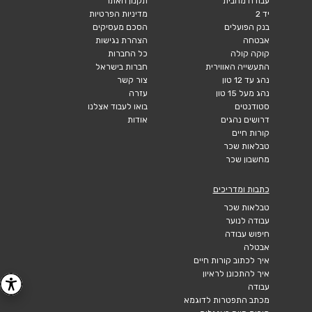
עבודה מהבית
תקנון האתר
יד 2
מדיניות הפרטיות
בנק הפועלים
הסכם מעסיקים
אבטחה
הצהרת נגישות
קוקה קולה
כל החברות
התעשייה האווירית
חברות בישראל
נהג עד 12 טון
צור קשר
נהג מעל 15 טון
עזרה
סטודנטים
בואו לעבוד אצלנו
דרושים נהגים
אודות
קורות חיים
טבלאות שכר
מחשבון שכר
כתבות ומדריכים
טבלאות שכר
עבודה לנוער
חיפוש עבודה
אבטלה
איך לכתוב קורות חיים
איך להתכונן לראיון
עבודה
מכתב התפטרות לדוגמא