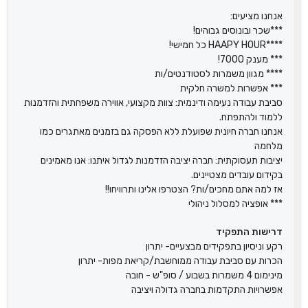
אנחנו מציעים:
***שכר ובונוסים גבוהים!
****HAAPY HOUR כל חמישי!
*** מענק 7000!
**** מגוון משמרות לסטודנטים/ות
*** אפשרות למשרה חלקית
סביבת עבודה נעימה ודינמית: צוות מקצועי, אווירה משפחתית והזדמנות
ללמוד ולהתפתח.
אנחנו חברה חיונית שפועלת ללא הפסקה גם בזמנים מאתגרים כמו
מלחמה
יציבות תעסוקתית: חברה יציבה הזדמנות לגדול איתנו: אנו מאמינים
בקידום עובדים מצטיינים.
אז למה אתם מחכים/ות? הצטרפו אלינו ותרוויחו!!
*** אופציה למסלול ניהולי
דרישות התפקיד
רקע וניסיון בתפקידים מבצעיים- יתרון
הכרות עם סביבת עבודה ממוחשבת/קריאת מפות- יתרון
מינימום 4 משמרות בשבוע / סופ"ש - חובה
אפשרויות התקדמות בחברה גדולה ויציבה