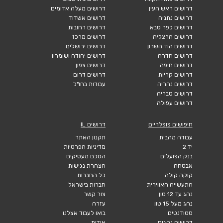
דרושים ראש העין
דרושים מעלה אדומים
דרושים נתניה
דרושים אשדוד
דרושים כפר סבא
דרושים רחובות
דרושים הרצליה
דרושים מרכז
דרושים הוד השרון
דרושים ירושלים
דרושים חדרה
דרושים יהודה ושומרון
דרושים חיפה
דרושים צפון
דרושים קריות
דרושים דרום
דרושים נהריה
עבודות בחו"ל
דרושים טבריה
דרושים עפולה
חיפושים פופלריים
דרושים IL
עבודה מהבית
תקנון האתר
יד 2
מדיניות הפרטיות
בנק הפועלים
הסכם מעסיקים
אבטחה
הצהרת נגישות
קוקה קולה
כל החברות
התעשייה האווירית
חברות בישראל
נהג עד 12 טון
צור קשר
נהג מעל 15 טון
עזרה
סטודנטים
בואו לעבוד אצלנו
דרושים נהגים
אודות