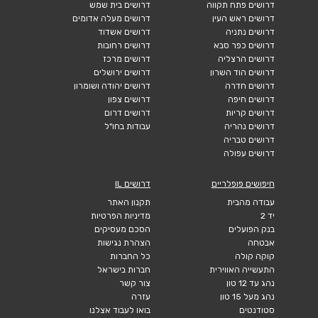
דרושים פתח תקווה
דרושים בית שמש
דרושים ראש העין
דרושים מעלה אדומים
דרושים נתניה
דרושים אשדוד
דרושים כפר סבא
דרושים רחובות
דרושים הרצליה
דרושים מרכז
דרושים הוד השרון
דרושים ירושלים
דרושים חדרה
דרושים יהודה ושומרון
דרושים חיפה
דרושים צפון
דרושים קריות
דרושים דרום
דרושים נהריה
עבודות בחו"ל
דרושים טבריה
דרושים עפולה
חיפושים פופלריים
דרושים IL
עבודה מהבית
תקנון האתר
יד 2
מדיניות הפרטיות
בנק הפועלים
הסכם מעסיקים
אבטחה
הצהרת נגישות
קוקה קולה
כל החברות
התעשייה האווירית
חברות בישראל
נהג עד 12 טון
צור קשר
נהג מעל 15 טון
עזרה
סטודנטים
בואו לעבוד אצלנו