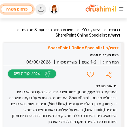
פרסום משרה
דרושים
>
הייטק-כללי
>
משרות הייטק כללי ועוד 3 תחומים
>
דרוש/ה SharePoint Online Specialist
דרוש/ה SharePoint Online Specialist
בינת מערכות תכנה
רמת החייל
|
1-2 שנים
|
משרה מלאה
|
06/08/2026
שלח/י קורות חיים
תיאור משרה
התפקיד כולל ייעוץ, תכנון, פיתוח ואינטגרציה של מערכות ארגוניות
ופורטלים מבוססי SharePoint. המפתח יהיה אחראי על הקמת תשתיות
ידע ותוכן, מיכון תהליכים עסקיים (Workflow), ופיתוח יישומים ארגוניים
מהירים (Low-code) בדגש על יעילות, נראות וחוויית משתמש
אינטואיטיבית. העבודה כוללת ממשק מול מערכות ליבה ארגוניות ומתן
פתרונות טכנולוגיים מתקדמים לצורכי הארגון.