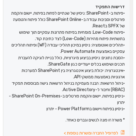
דרישות התפקיד
•פיתוח ב-SharePoint: ניסיון של שנתיים לפחות בפיתוח, יישום והקמת
פורטלים וסביבות עבודה ב-SharePoint Online כולל פיתוח והטמעה
של SPFX בReact.
•פיתוח Low-Code: מומחיות בפיתוח פתרונות עסקיים תוך שימוש
בתשתיות פיתוח מהירות (Low-Code) לצד כתיבת קוד.
•תהליכים ואוטומציה: ניסיון במיכון תהליכי עבודה (WF) ופיתוח תהליכים
עסקיים באמצעות Power Automate.
•הסבת נתונים: ניסיון בביצוע מיגרציות, כולל בניית לוגיקה להעברת
תכנים ושימוש בכלים ייעודיים כגון ShareGate.
•אינטגרציה: יכולת ביצוע אינטגרציה בין SharePoint למערכות
ארגוניות באמצעות ממשקי API.
•ניהול הרשאות: הבנה מעמיקה בניהול הרשאות גישה מבוססות תפקיד
(RBAC) וחיבור ל-Active Directory.
•ניסיון בפיתוח, יישום והקמת פורטלים ב-SharePoint On-Premises -
יתרון
•ניסיון בפיתוח ויישום בPower Platform - יתרון
* משרה זו פונה לנשים וגברים כאחד.
לפרופיל החברה ומשרות נוספות
>