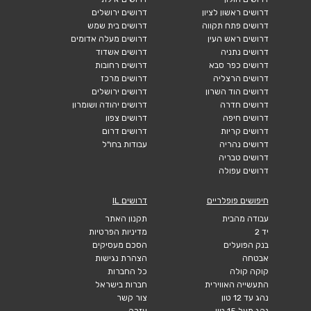
דרושים ראשון לציון
דרושים ירושלים
דרושים פתח תקווה
דרושים בית שמש
דרושים ראש העין
דרושים מעלה אדומים
דרושים נתניה
דרושים אשדוד
דרושים כפר סבא
דרושים רחובות
דרושים הרצליה
דרושים מרכז
דרושים הוד השרון
דרושים ירושלים
דרושים חדרה
דרושים יהודה ושומרון
דרושים חיפה
דרושים צפון
דרושים קריות
דרושים דרום
דרושים נהריה
עבודות בחו"ל
דרושים טבריה
דרושים עפולה
חיפושים פופלריים
דרושים IL
עבודה מהבית
תקנון האתר
יד 2
מדיניות הפרטיות
בנק הפועלים
הסכם מעסיקים
אבטחה
הצהרת נגישות
קוקה קולה
כל החברות
התעשייה האווירית
חברות בישראל
נהג עד 12 טון
צור קשר
נהג מעל 15 טון
עזרה