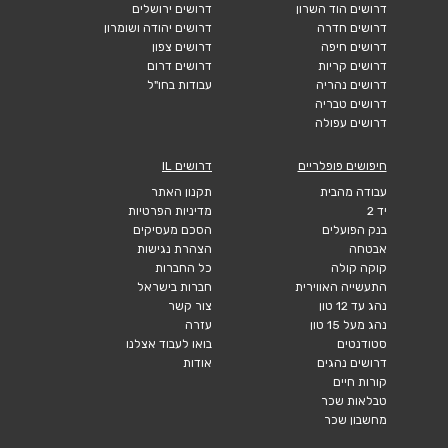
דרושים הוד השרון
דרושים ירושלים
דרושים חדרה
דרושים יהודה ושומרון
דרושים חיפה
דרושים צפון
דרושים קריות
דרושים דרום
דרושים נהריה
עבודות בחו"ל
דרושים טבריה
דרושים עפולה
חיפושים פופלריים
דרושים IL
עבודה מהבית
תקנון האתר
יד 2
מדיניות הפרטיות
בנק הפועלים
הסכם מעסיקים
אבטחה
הצהרת נגישות
קוקה קולה
כל החברות
התעשייה האווירית
חברות בישראל
נהג עד 12 טון
צור קשר
נהג מעל 15 טון
עזרה
סטודנטים
בואו לעבוד אצלנו
דרושים נהגים
אודות
קורות חיים
טבלאות שכר
מחשבון שכר