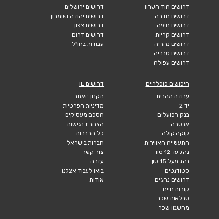
דרושים הוד השרון
דרושים ירושלים
דרושים חדרה
דרושים יהודה ושומרון
דרושים חיפה
דרושים צפון
דרושים קריות
דרושים דרום
דרושים נהריה
עבודות בחו"ל
דרושים טבריה
דרושים עפולה
חיפושים פופלריים
דרושים IL
עבודה מהבית
תקנון האתר
יד 2
מדיניות הפרטיות
בנק הפועלים
הסכם מעסיקים
אבטחה
הצהרת נגישות
קוקה קולה
כל החברות
התעשייה האווירית
חברות בישראל
נהג עד 12 טון
צור קשר
נהג מעל 15 טון
עזרה
סטודנטים
בואו לעבוד אצלנו
דרושים נהגים
אודות
קורות חיים
טבלאות שכר
מחשבון שכר