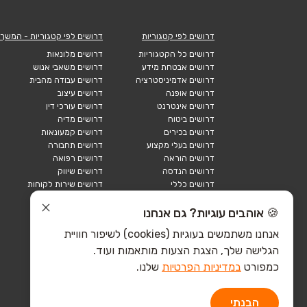
דרושים לפי קטגוריות
דרושים לפי קטגוריות - המשך
דרושים כל הקטגוריות
דרושים מלונאות
דרושים אבטחת מידע
דרושים משאבי אנוש
דרושים אדמיניסטרציה
דרושים עבודה מהבית
דרושים אופנה
דרושים עיצוב
דרושים אינטרנט
דרושים עורכי דין
דרושים ביטוח
דרושים מדיה
דרושים בכירים
דרושים קמעונאות
דרושים בעלי מקצוע
דרושים תחבורה
דרושים הוראה
דרושים רפואה
דרושים הנדסה
דרושים שיווק
דרושים כללי
דרושים שירות לקוחות
דרושים כספים
דרושים אבטחה
דרושים לוגיסטיקה
דרושים תיירות
🍪 אוהבים עוגיות? גם אנחנו
דרושים ביוטק
דרושים תעשייה
אנחנו משתמשים בעוגיות (cookies) לשיפור חוויית
דרושים מכירות
הייטק כללי
הגלישה שלך, הצגת הצעות מותאמות ועוד.
הייטק חומרה
הייטק תוכנה
כמפורט
במדיניות הפרטיות
שלנו.
הבנתי