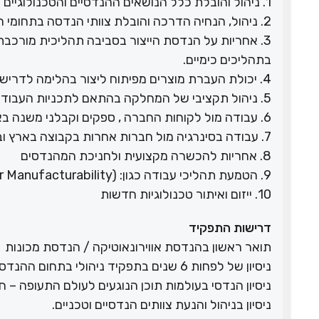
1. ניהול והובלת כלל הנושאים ההנדסיים והטכנולוגיים במפעל.
2. ניהול, הנחיה הדרכה והובלת צוותי הנדסה בתחומי התכן, חומרים, תהליכים ואנליזות.
בתהליכים כימיים.
4. יכולת העברת מוצרים מפיתוח ליצור בהלימה לדרישות שהוגדרו.
5. ניהול תקציבי של המחלקה בהתאם לתכניות העבודה.
6. עבודה מול לקוחות החברה , ספקים וקבלני משנה בארץ ובעולם בנושאים הנדסיים.
7. עבודה בסינרגיה מול חברות אחרות בקבוצה בארץ ובעולם ושותף פעיל בתחומי ההנדסה ברמת הקבוצה.
8. אחריות להכשרה מקצועית ולחניכת המהנדסים
9. הטמעת תהליכי עבודה כגון: DTC (Design to Cost), DFM (Design for Manufacturability)
10. ייזום ואיתור טכנולוגיות חדשות
דרישות התפקיד
תואר ראשון בהנדסת אווירונאוטיקה / הנדסת מכונות
ניסיון של לפחות 6 שנים בתפקיד ניהולי בתחום ההנדסה בחברה תעשייתית.
ניסיון הנדסי בעולמות תוכן הנוגעים לעולם התעופה – ח
ניסיון בניהול והנעת צוותים הנדסיים וטכניים.