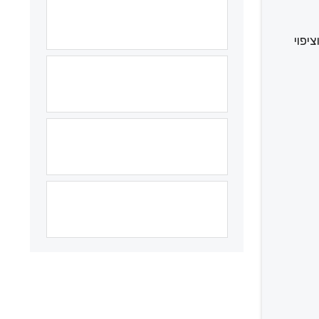
וד שבבי, תהליכי הלחמה (Brazing), ניקוי וציפוי