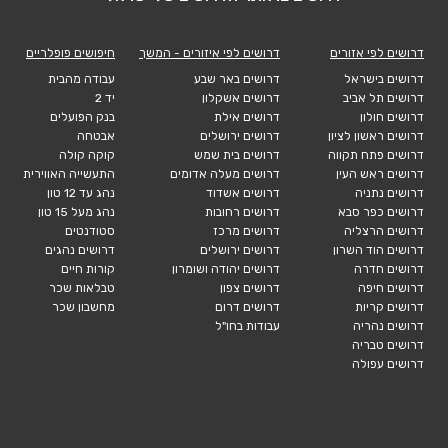
דרושים לפי אזורים
דרושים לפי איזורים - המשך
חיפושים פופלריים
דרושים בישראל
דרושים באר שבע
עבודה מהבית
דרושים תל אביב
דרושים אשקלון
יד 2
דרושים חולון
דרושים אילת
בנק הפועלים
דרושים ראשון לציון
דרושים ירושלים
אבטחה
דרושים פתח תקווה
דרושים בית שמש
קוקה קולה
דרושים ראש העין
דרושים מעלה אדומים
התעשייה האווירית
דרושים נתניה
דרושים אשדוד
נהג עד 12 טון
דרושים כפר סבא
דרושים רחובות
נהג מעל 15 טון
דרושים הרצליה
דרושים מרכז
סטודנטים
דרושים הוד השרון
דרושים ירושלים
דרושים נהגים
דרושים חדרה
דרושים יהודה ושומרון
קורות חיים
דרושים חיפה
דרושים צפון
טבלאות שכר
דרושים קריות
דרושים דרום
מחשבון שכר
דרושים נהריה
עבודות בחו"ל
דרושים טבריה
דרושים עפולה