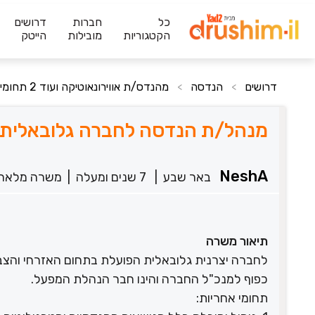
כל
חברות
דרושים
הקטגוריות
מובילות
הייטק
דרושים
הנדסה
מהנדס/ת אווירונאוטיקה ועוד 2 תחומים
>
>
מנהל/ת הנדסה לחב‎רה גלובאלית בתחום הבטחוני והאזרחי
NeshA
באר שבע
|
7 שנים ומעלה
|
משרה מלאה
תיאור משרה
לחברה יצרנית גלובאלית הפועלת בתחום האזרחי והצ
כפוף למנכ"ל החברה והינו חבר הנהלת המפעל.
תחומי אחריות: