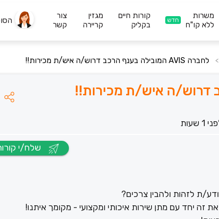
משרות
קורות חיים
מגזין
צור
הסו
חדש
ללא קו"ח
בקליק
קריירה
קשר
לחברה AVIS המובילה בענף הרכב דרוש/ה איש/ת מכירות!!
>
י 1 שעות
שלח/י קורות חיים
 זה יחד עם מתן שירות איכותי ומקצועי - מקומך איתנו!