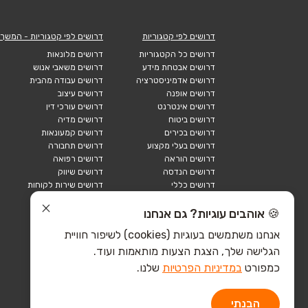
דרושים לפי קטגוריות
דרושים לפי קטגוריות - המשך
דרושים כל הקטגוריות
דרושים מלונאות
דרושים אבטחת מידע
דרושים משאבי אנוש
דרושים אדמיניסטרציה
דרושים עבודה מהבית
דרושים אופנה
דרושים עיצוב
דרושים אינטרנט
דרושים עורכי דין
דרושים ביטוח
דרושים מדיה
דרושים בכירים
דרושים קמעונאות
דרושים בעלי מקצוע
דרושים תחבורה
דרושים הוראה
דרושים רפואה
דרושים הנדסה
דרושים שיווק
דרושים כללי
דרושים שירות לקוחות
דרושים כספים
דרושים אבטחה
דרושים לוגיסטיקה
דרושים תיירות
🍪 אוהבים עוגיות? גם אנחנו
דרושים ביוטק
דרושים תעשייה
אנחנו משתמשים בעוגיות (cookies) לשיפור חוויית
דרושים מכירות
הייטק כללי
הגלישה שלך, הצגת הצעות מותאמות ועוד.
הייטק חומרה
הייטק תוכנה
כמפורט
במדיניות הפרטיות
שלנו.
הבנתי