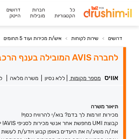
כל
חברות
דרושים
הקטגוריות
מובילות
הייטק
דרושים
שירות לקוחות
איש/ת מכירות ועוד 5 תחומים
>
>
לחברה AVIS המובילה בענף הרכב דרוש/ה איש/ת מכירות!!
אוויס
מספר מקומות
|
ללא נסיון
|
משרה מלאה
|
לפנ
תיאור משרה
מכירות זורמות לך בדם? בוא/י להרוויח כסף!
קבוצת UMI מחפשת אחר אנשי מכירות לסניפי AVIS! יודע/ת לזהות ולהבין צרכים?
את/ה משיג/ה את היעדים באופן קבוע ויודע/ת לעשות את