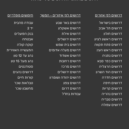
דרושים לפי אזורים
דרושים לפי איזורים - המשך
חיפושים פופלריים
דרושים בישראל
דרושים באר שבע
עבודה מהבית
דרושים תל אביב
דרושים אשקלון
יד 2
דרושים חולון
דרושים אילת
בנק הפועלים
דרושים ראשון לציון
דרושים ירושלים
אבטחה
דרושים פתח תקווה
דרושים בית שמש
קוקה קולה
דרושים ראש העין
דרושים מעלה אדומים
התעשייה האווירית
דרושים נתניה
דרושים אשדוד
נהג עד 12 טון
דרושים כפר סבא
דרושים רחובות
נהג מעל 15 טון
דרושים הרצליה
דרושים מרכז
סטודנטים
דרושים הוד השרון
דרושים ירושלים
דרושים נהגים
דרושים חדרה
דרושים יהודה ושומרון
קורות חיים
דרושים חיפה
דרושים צפון
טבלאות שכר
דרושים קריות
דרושים דרום
מחשבון שכר
דרושים נהריה
עבודות בחו"ל
דרושים טבריה
דרושים עפולה