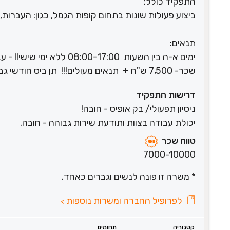
התפקיד כולל:
ביצוע פעולות שונות בתחום קופות הגמל, כגון: העברות,
תנאים:
ימים א-ה בין השעות 08:00-17:00 ללא ימי שישי!! - עבודה היברידית- יומיים-שלושה עבודה מהבית!!
שכר- 7,500 ש"ח + תנאים מעולים!!! תן ביס חודשי גבוה + קרן השתלמות מהיום הראשון ועוד!
דרישות התפקיד
ניסיון תפעולי/ בק אופיס - חובה!
יכולת עבודה בצוות ותודעת שירות גבוהה - חובה.
טווח שכר
7000-10000
* משרה זו פונה לנשים וגברים כאחד.
לפרופיל החברה ומשרות נוספות
>
קטגוריה
תחומים