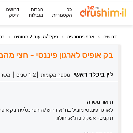
כל
חברות
דרושים
הקטגוריות
מובילות
הייטק
דרושים
אדמיניסטרציה
פקיד/ה ועוד 2 תחומים
בק 
>
>
>
בק אופיס לארגון פיננסי - חצי מה
לין ביכלר ראשי
מספר מקומות
|
1-2 שנים
|
משרה
תיאור משרה
לארגון פיננסי מוביל בת"א דרוש/ה רפרנט/ית בק אופיס
תקנים- אשקלון, ת"א, חולון.