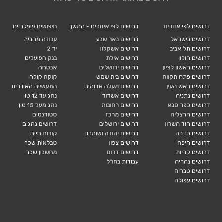
דרושים לפי אזורים
דרושים לפי איזורים - המשך
חיפושים פופלריים
דרושים בישראל
דרושים באר שבע
עבודה מהבית
דרושים תל אביב
דרושים אשקלון
יד 2
דרושים חולון
דרושים אילת
בנק הפועלים
דרושים ראשון לציון
דרושים ירושלים
אבטחה
דרושים פתח תקווה
דרושים בית שמש
קוקה קולה
דרושים ראש העין
דרושים מעלה אדומים
התעשייה האווירית
דרושים נתניה
דרושים אשדוד
נהג עד 12 טון
דרושים כפר סבא
דרושים רחובות
נהג מעל 15 טון
דרושים הרצליה
דרושים מרכז
סטודנטים
דרושים הוד השרון
דרושים ירושלים
דרושים נהגים
דרושים חדרה
דרושים יהודה ושומרון
קורות חיים
דרושים חיפה
דרושים צפון
טבלאות שכר
דרושים קריות
דרושים דרום
מחשבון שכר
דרושים נהריה
עבודות בחו"ל
דרושים טבריה
דרושים עפולה