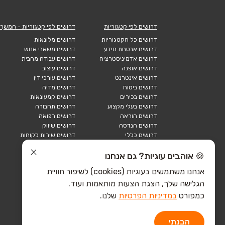
דרושים לפי קטגוריות
דרושים לפי קטגוריות - המשך
דרושים כל הקטגוריות
דרושים מלונאות
דרושים אבטחת מידע
דרושים משאבי אנוש
דרושים אדמיניסטרציה
דרושים עבודה מהבית
דרושים אופנה
דרושים עיצוב
דרושים אינטרנט
דרושים עורכי דין
דרושים ביטוח
דרושים מדיה
דרושים בכירים
דרושים קמעונאות
דרושים בעלי מקצוע
דרושים תחבורה
דרושים הוראה
דרושים רפואה
דרושים הנדסה
דרושים שיווק
דרושים כללי
דרושים שירות לקוחות
דרושים כספים
דרושים אבטחה
דרושים לוגיסטיקה
דרושים תיירות
🍪 אוהבים עוגיות? גם אנחנו
דרושים ביוטק
דרושים תעשייה
אנחנו משתמשים בעוגיות (cookies) לשיפור חוויית
דרושים מכירות
הייטק כללי
הגלישה שלך, הצגת הצעות מותאמות ועוד.
הייטק חומרה
הייטק תוכנה
כמפורט
במדיניות הפרטיות
שלנו.
הבנתי