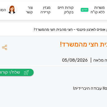
משרות
קורות חיים
מגזין
צור
הסו
חדש
ללא קו"ח
בקליק
קריירה
קשר
אופיס לארגון פיננסי - חצי מהבית חצי מהמשרד!
בית חצי מהמשרד!
 מלאה
|
05/08/2026
שלח/י קורות חיים
!! עבודה היברידית!